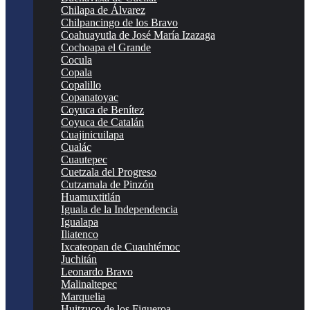
Chilapa de Álvarez
Chilpancingo de los Bravo
Coahuayutla de José María Izazaga
Cochoapa el Grande
Cocula
Copala
Copalillo
Copanatoyac
Coyuca de Benítez
Coyuca de Catalán
Cuajinicuilapa
Cualác
Cuautepec
Cuetzala del Progreso
Cutzamala de Pinzón
Huamuxtitlán
Iguala de la Independencia
Igualapa
Iliatenco
Ixcateopan de Cuauhtémoc
Juchitán
Leonardo Bravo
Malinaltepec
Marquelia
Huitzuco de los Figueroa