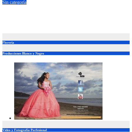
Sin categoría
Casa por casa defiende Beatriz Mojica la soberanía nacional en
Tlapa
Jul 20, 2026
adminweb
Florería
Producciones Blanco y Negro
Video y Fotografía Porfesional