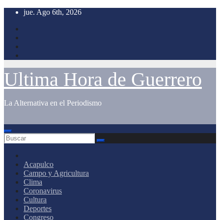
Saltar
jue. Ago 6th, 2026
al
contenido
Ultima Hora de Guerrero
La Alternativa en el Periodismo
Acapulco
Campo y Agricultura
Clima
Coronavirus
Cultura
Deportes
Congreso