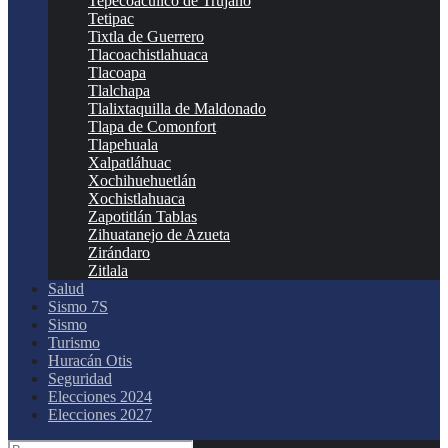
Tepecoacuilco de Trujano
Tetipac
Tixtla de Guerrero
Tlacoachistlahuaca
Tlacoapa
Tlalchapa
Tlalixtaquilla de Maldonado
Tlapa de Comonfort
Tlapehuala
Xalpatláhuac
Xochihuehuetlán
Xochistlahuaca
Zapotitlán Tablas
Zihuatanejo de Azueta
Zirándaro
Zitlala
Salud
Sismo 7S
Sismo
Turismo
Huracán Otis
Seguridad
Elecciones 2024
Elecciones 2027