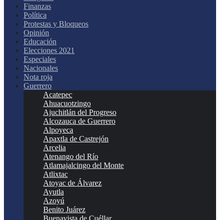
Finanzas
Política
Protestas y Bloqueos
Opinión
Educación
Elecciones 2021
Especiales
Nacionales
Nota roja
Guerrero
Acatepec
Ahuacuotzingo
Ajuchitlán del Progreso
Alcozauca de Guerrero
Alpoyeca
Apaxtla de Castrejón
Arcelia
Atenango del Río
Atlamajalcingo del Monte
Atlixtac
Atoyac de Álvarez
Ayutla
Azoyú
Benito Juárez
Buenavista de Cuéllar