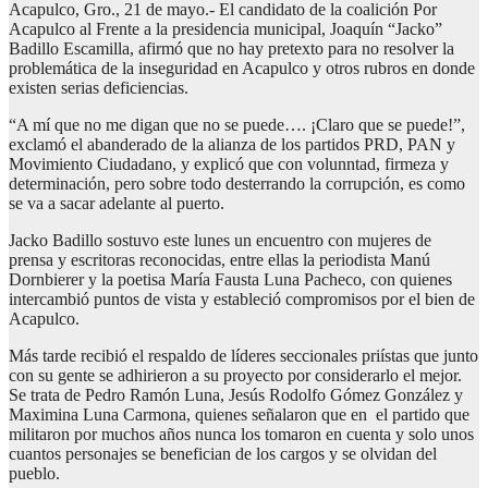
Acapulco, Gro., 21 de mayo.- El candidato de la coalición Por
Acapulco al Frente a la presidencia municipal, Joaquín “Jacko”
Badillo Escamilla, afirmó que no hay pretexto para no resolver la
problemática de la inseguridad en Acapulco y otros rubros en donde
existen serias deficiencias.
“A mí que no me digan que no se puede…. ¡Claro que se puede!”,
exclamó el abanderado de la alianza de los partidos PRD, PAN y
Movimiento Ciudadano, y explicó que con volunntad, firmeza y
determinación, pero sobre todo desterrando la corrupción, es como
se va a sacar adelante al puerto.
Jacko Badillo sostuvo este lunes un encuentro con mujeres de
prensa y escritoras reconocidas, entre ellas la periodista Manú
Dornbierer y la poetisa María Fausta Luna Pacheco, con quienes
intercambió puntos de vista y estableció compromisos por el bien de
Acapulco.
Más tarde recibió el respaldo de líderes seccionales priístas que junto
con su gente se adhirieron a su proyecto por considerarlo el mejor.
Se trata de Pedro Ramón Luna, Jesús Rodolfo Gómez González y
Maximina Luna Carmona, quienes señalaron que en el partido que
militaron por muchos años nunca los tomaron en cuenta y solo unos
cuantos personajes se benefician de los cargos y se olvidan del
pueblo.