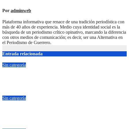
Por
adminweb
Plataforma informativa que renace de una tradición periodística con
más de 40 años de experiencia. Medio cuya identidad social es la
búsqueda de un periodismo crítico opinativo, marcando la diferencia
con otros medios de comunicación; es decir, ser una Alternativa en
el Periodismo de Guerrero.
Entrada relacionada
Sin categoría
Yoshio Ávila es honesto, él no condiciona el apoyo a alguna
figura política por una candidatura
Jul 22, 2026
adminweb
Sin categoría
Fuertes lluvias provocan encharcamientos y caída de un árbol,
sin daños graves en Acapulco
Jul 22, 2026
adminweb