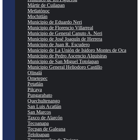
Mártir de Cuilapan
Metlatónoc
Mochitlán
Municipio de Eduardo Neri
Municipio de Florencio Villarreal
Municipio de General Canuto A. Neri
Municipio de José Joaquín de Herrera
Municipio de Juan R. Escudero
Municipio de La Unión de Isidoro Montes de Oca
Municipio de Pedro Ascencio Alquisiras
Municipio de San Miguel Totolapan
Municipio General Heliodoro Castillo
Olinalá
Ometepec
Petatlán
Pilcaya
Pungarabato
Quechultenango
San Luis Acatlán
San Marcos
Taxco de Alarcón
Tecoanapa
Tecpan de Galeana
Teloloapan