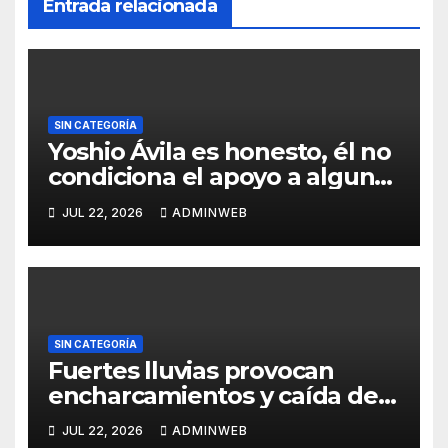
Entrada relacionada
SIN CATEGORÍA
Yoshio Ávila es honesto, él no
condiciona el apoyo a alguna
figura política por una
JUL 22, 2026
ADMINWEB
candidatura
SIN CATEGORÍA
Fuertes lluvias provocan
encharcamientos y caída de
un árbol, sin daños graves en
JUL 22, 2026
ADMINWEB
Acapulco