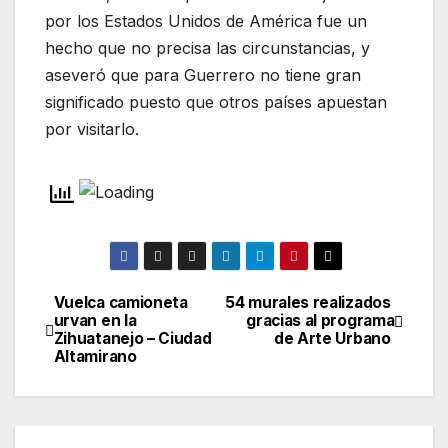
por los Estados Unidos de América fue un
hecho que no precisa las circunstancias, y
aseveró que para Guerrero no tiene gran
significado puesto que otros países apuestan
por visitarlo.
Vuelca camioneta
54 murales realizados
Navegación
urvan en la
gracias al programa
Zihuatanejo – Ciudad
de Arte Urbano
de
Altamirano
entradas