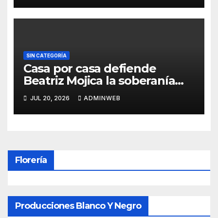
SIN CATEGORÍA
Casa por casa defiende
Beatriz Mojica la soberanía
nacional en Tlapa
JUL 20, 2026
ADMINWEB
Florería
Producciones Blanco Y Negro