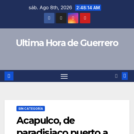
Saltar
sáb. Ago 8th, 2026
2:48:15 AM
al
contenido
Ultima Hora de Guerrero
SIN CATEGORÍA
Acapulco, de
paradisiaco puerto a