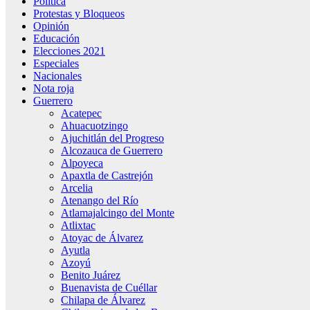
Política
Protestas y Bloqueos
Opinión
Educación
Elecciones 2021
Especiales
Nacionales
Nota roja
Guerrero
Acatepec
Ahuacuotzingo
Ajuchitlán del Progreso
Alcozauca de Guerrero
Alpoyeca
Apaxtla de Castrejón
Arcelia
Atenango del Río
Atlamajalcingo del Monte
Atlixtac
Atoyac de Álvarez
Ayutla
Azoyú
Benito Juárez
Buenavista de Cuéllar
Chilapa de Álvarez