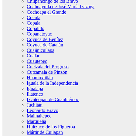
Chilpancingo de los Bravo
Coahuayutla de José María Izazaga
Cochoapa el Grande
Cocula
Copala
Copalillo
Copanatoyac
Coyuca de Benítez
Coyuca de Catalán
Cuajinicuilapa
Cualác
Cuautepec
Cuetzala del Progreso
Cutzamala de Pinzón
Huamuxtitlán
Iguala de la Independencia
Igualapa
Iliatenco
Ixcateopan de Cuauhtémoc
Juchitán
Leonardo Bravo
Malinaltepec
Marquelia
Huitzuco de los Figueroa
Mártir de Cuilapan