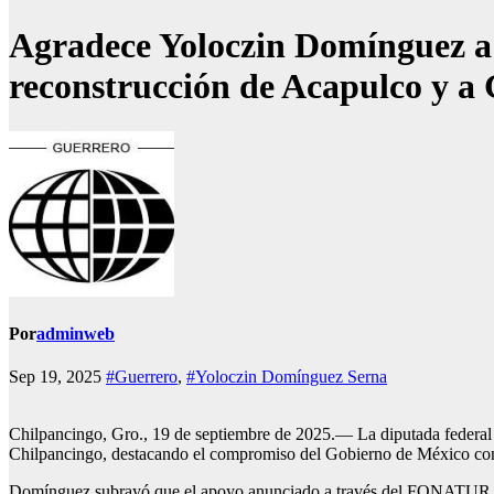
Agradece Yoloczin Domínguez a 
reconstrucción de Acapulco y a
Por
adminweb
Sep 19, 2025
#Guerrero
,
#Yoloczin Domínguez Serna
Chilpancingo, Gro., 19 de septiembre de 2025.— La diputada federal 
Chilpancingo, destacando el compromiso del Gobierno de México con 
Domínguez subrayó que el apoyo anunciado a través del FONATUR y l