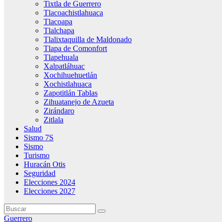
Tixtla de Guerrero
Tlacoachistlahuaca
Tlacoapa
Tlalchapa
Tlalixtaquilla de Maldonado
Tlapa de Comonfort
Tlapehuala
Xalpatláhuac
Xochihuehuetlán
Xochistlahuaca
Zapotitlán Tablas
Zihuatanejo de Azueta
Zirándaro
Zitlala
Salud
Sismo 7S
Sismo
Turismo
Huracán Otis
Seguridad
Elecciones 2024
Elecciones 2027
Guerrero