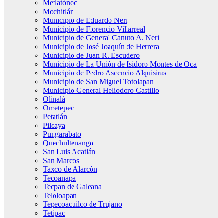
Metlatónoc
Mochitlán
Municipio de Eduardo Neri
Municipio de Florencio Villarreal
Municipio de General Canuto A. Neri
Municipio de José Joaquín de Herrera
Municipio de Juan R. Escudero
Municipio de La Unión de Isidoro Montes de Oca
Municipio de Pedro Ascencio Alquisiras
Municipio de San Miguel Totolapan
Municipio General Heliodoro Castillo
Olinalá
Ometepec
Petatlán
Pilcaya
Pungarabato
Quechultenango
San Luis Acatlán
San Marcos
Taxco de Alarcón
Tecoanapa
Tecpan de Galeana
Teloloapan
Tepecoacuilco de Trujano
Tetipac