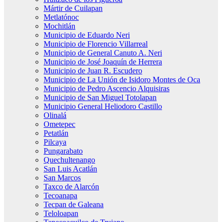
Mártir de Cuilapan
Metlatónoc
Mochitlán
Municipio de Eduardo Neri
Municipio de Florencio Villarreal
Municipio de General Canuto A. Neri
Municipio de José Joaquín de Herrera
Municipio de Juan R. Escudero
Municipio de La Unión de Isidoro Montes de Oca
Municipio de Pedro Ascencio Alquisiras
Municipio de San Miguel Totolapan
Municipio General Heliodoro Castillo
Olinalá
Ometepec
Petatlán
Pilcaya
Pungarabato
Quechultenango
San Luis Acatlán
San Marcos
Taxco de Alarcón
Tecoanapa
Tecpan de Galeana
Teloloapan