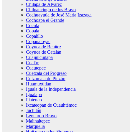
Chilapa de Álvarez
Chilpancingo de los Bravo
Coahuayutla de José María Izazaga
Cochoapa el Grande
Cocula
Copala
Copalillo
Copanatoyac
Coyuca de Benítez
Coyuca de Catalán
Cuajinicuilapa
Cualác
Cuautepec
Cuetzala del Progreso
Cutzamala de Pinzón
Huamuxtitlán
Iguala de la Independencia
Igualapa
Iliatenco
Ixcateopan de Cuauhtémoc
Juchitán
Leonardo Bravo
Malinaltepec
Marquelia
Huitzuco de los Figueroa