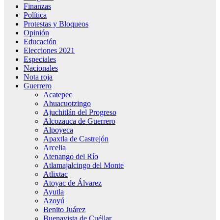
Finanzas
Política
Protestas y Bloqueos
Opinión
Educación
Elecciones 2021
Especiales
Nacionales
Nota roja
Guerrero
Acatepec
Ahuacuotzingo
Ajuchitlán del Progreso
Alcozauca de Guerrero
Alpoyeca
Apaxtla de Castrejón
Arcelia
Atenango del Río
Atlamajalcingo del Monte
Atlixtac
Atoyac de Álvarez
Ayutla
Azoyú
Benito Juárez
Buenavista de Cuéllar