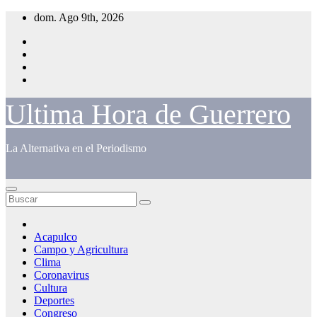
Saltar
dom. Ago 9th, 2026
al
contenido
Ultima Hora de Guerrero
La Alternativa en el Periodismo
Acapulco
Campo y Agricultura
Clima
Coronavirus
Cultura
Deportes
Congreso