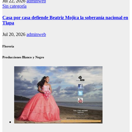
Jul 22, 2026
adminweb
Sin categoría
Casa por casa defiende Beatriz Mojica la soberanía nacional en
Tlapa
Jul 20, 2026
adminweb
Florería
Producciones Blanco y Negro