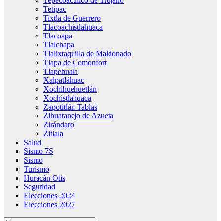
Tepecoacuilco de Trujano
Tetipac
Tixtla de Guerrero
Tlacoachistlahuaca
Tlacoapa
Tlalchapa
Tlalixtaquilla de Maldonado
Tlapa de Comonfort
Tlapehuala
Xalpatláhuac
Xochihuehuetlán
Xochistlahuaca
Zapotitlán Tablas
Zihuatanejo de Azueta
Zirándaro
Zitlala
Salud
Sismo 7S
Sismo
Turismo
Huracán Otis
Seguridad
Elecciones 2024
Elecciones 2027