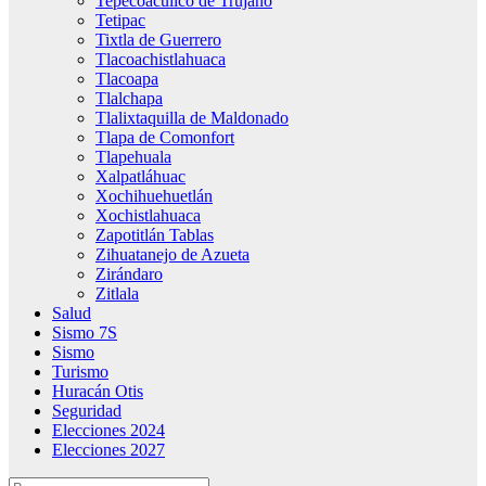
Tepecoacuilco de Trujano
Tetipac
Tixtla de Guerrero
Tlacoachistlahuaca
Tlacoapa
Tlalchapa
Tlalixtaquilla de Maldonado
Tlapa de Comonfort
Tlapehuala
Xalpatláhuac
Xochihuehuetlán
Xochistlahuaca
Zapotitlán Tablas
Zihuatanejo de Azueta
Zirándaro
Zitlala
Salud
Sismo 7S
Sismo
Turismo
Huracán Otis
Seguridad
Elecciones 2024
Elecciones 2027