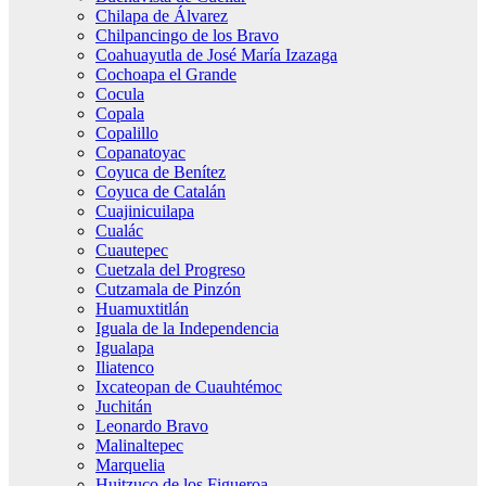
Chilapa de Álvarez
Chilpancingo de los Bravo
Coahuayutla de José María Izazaga
Cochoapa el Grande
Cocula
Copala
Copalillo
Copanatoyac
Coyuca de Benítez
Coyuca de Catalán
Cuajinicuilapa
Cualác
Cuautepec
Cuetzala del Progreso
Cutzamala de Pinzón
Huamuxtitlán
Iguala de la Independencia
Igualapa
Iliatenco
Ixcateopan de Cuauhtémoc
Juchitán
Leonardo Bravo
Malinaltepec
Marquelia
Huitzuco de los Figueroa