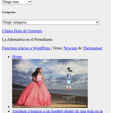
Archivos
Categorías
Categorías
Ultima Hora de Guerrero
La Alternativa en el Periodismo
Funciona gracias a WordPress
|
Tema:
Newsup
de
Themeansar
Home
Asesinan a balazos a un hombre dentro de una grúa en la