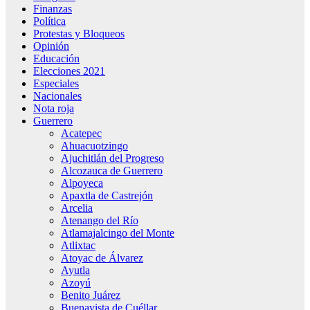
Finanzas
Política
Protestas y Bloqueos
Opinión
Educación
Elecciones 2021
Especiales
Nacionales
Nota roja
Guerrero
Acatepec
Ahuacuotzingo
Ajuchitlán del Progreso
Alcozauca de Guerrero
Alpoyeca
Apaxtla de Castrejón
Arcelia
Atenango del Río
Atlamajalcingo del Monte
Atlixtac
Atoyac de Álvarez
Ayutla
Azoyú
Benito Juárez
Buenavista de Cuéllar