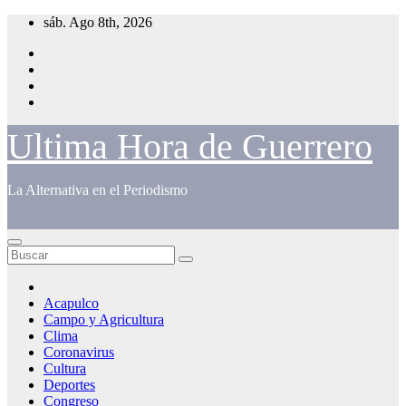
Saltar
sáb. Ago 8th, 2026
al
contenido
Ultima Hora de Guerrero
La Alternativa en el Periodismo
Acapulco
Campo y Agricultura
Clima
Coronavirus
Cultura
Deportes
Congreso