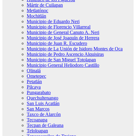
Mártir de Cuilapan
Metlatónoc
Mochitlán
Municipio de Eduardo Neri
Municipio de Florencio Villarreal
Municipio de General Canuto A. Neri
Municipio de José Joaquín de Herrera
Municipio de Juan R. Escudero
Municipio de La Unión de Isidoro Montes de Oca
Municipio de Pedro Ascencio Alquisiras
Municipio de San Miguel Totolapan
Municipio General Heliodoro Castillo
Olinalá
Ometepec
Petatlán
Pilcaya
Pungarabato
Quechultenango
San Luis Acatlán
San Marcos
Taxco de Alarcón
Tecoanapa
Tecpan de Galeana
Teloloapan