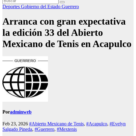
Deportes
Gobierno del Estado
Guerrero
Arranca con gran expectativa
la edición 33 del Abierto
Mexicano de Tenis en Acapulco
Por
adminweb
Feb 23, 2026
#Abierto Mexicano de Tenis
,
#Acapulco
,
#Evelyn
Salgado Pineda
,
#Guerrero
,
#Mextenis