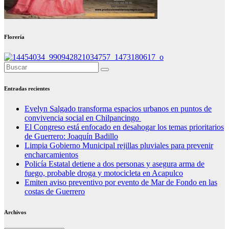
Florería
Entradas recientes
Evelyn Salgado transforma espacios urbanos en puntos de
convivencia social en Chilpancingo
El Congreso está enfocado en desahogar los temas prioritarios
de Guerrero: Joaquín Badillo
Limpia Gobierno Municipal rejillas pluviales para prevenir
encharcamientos
Policía Estatal detiene a dos personas y asegura arma de
fuego, probable droga y motocicleta en Acapulco
Emiten aviso preventivo por evento de Mar de Fondo en las
costas de Guerrero
Archivos