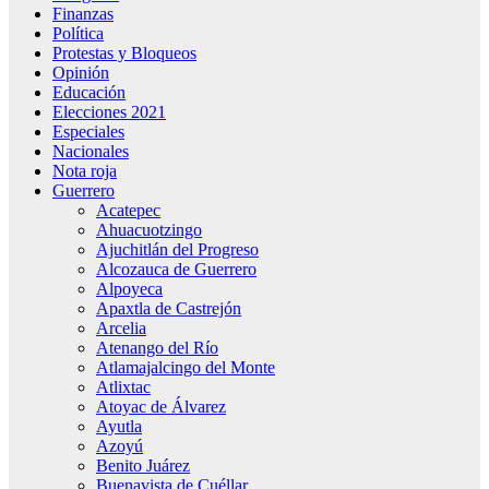
Finanzas
Política
Protestas y Bloqueos
Opinión
Educación
Elecciones 2021
Especiales
Nacionales
Nota roja
Guerrero
Acatepec
Ahuacuotzingo
Ajuchitlán del Progreso
Alcozauca de Guerrero
Alpoyeca
Apaxtla de Castrejón
Arcelia
Atenango del Río
Atlamajalcingo del Monte
Atlixtac
Atoyac de Álvarez
Ayutla
Azoyú
Benito Juárez
Buenavista de Cuéllar