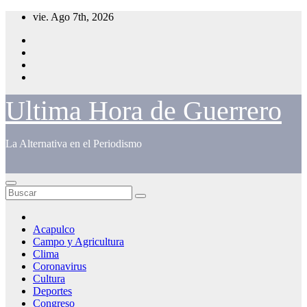
Saltar
vie. Ago 7th, 2026
al
contenido
Ultima Hora de Guerrero
La Alternativa en el Periodismo
Acapulco
Campo y Agricultura
Clima
Coronavirus
Cultura
Deportes
Congreso