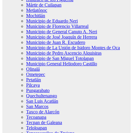
Mártir de Cuilapan
Metlatónoc
Mochitlán
Municipio de Eduardo Neri
Municipio de Florencio Villarreal
Municipio de General Canuto A. Neri
Municipio de José Joaquín de Herrera
Municipio de Juan R. Escudero
Municipio de La Unión de Isidoro Montes de Oca
Municipio de Pedro Ascencio Alquisiras
Municipio de San Miguel Totolapan
Municipio General Heliodoro Castillo
Olinalá
Ometepec
Petatlán
Pilcaya
Pungarabato
Quechultenango
San Luis Acatlán
San Marcos
Taxco de Alarcón
Tecoanapa
Tecpan de Galeana
Teloloapan