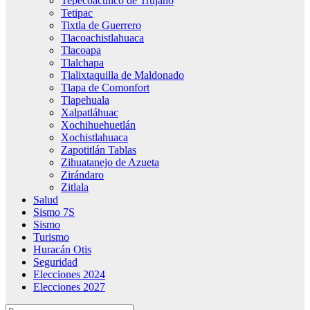
Tepecoacuilco de Trujano
Tetipac
Tixtla de Guerrero
Tlacoachistlahuaca
Tlacoapa
Tlalchapa
Tlalixtaquilla de Maldonado
Tlapa de Comonfort
Tlapehuala
Xalpatláhuac
Xochihuehuetlán
Xochistlahuaca
Zapotitlán Tablas
Zihuatanejo de Azueta
Zirándaro
Zitlala
Salud
Sismo 7S
Sismo
Turismo
Huracán Otis
Seguridad
Elecciones 2024
Elecciones 2027