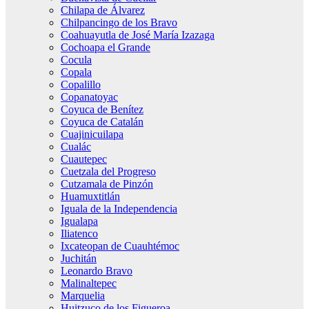
Chilapa de Álvarez
Chilpancingo de los Bravo
Coahuayutla de José María Izazaga
Cochoapa el Grande
Cocula
Copala
Copalillo
Copanatoyac
Coyuca de Benítez
Coyuca de Catalán
Cuajinicuilapa
Cualác
Cuautepec
Cuetzala del Progreso
Cutzamala de Pinzón
Huamuxtitlán
Iguala de la Independencia
Igualapa
Iliatenco
Ixcateopan de Cuauhtémoc
Juchitán
Leonardo Bravo
Malinaltepec
Marquelia
Huitzuco de los Figueroa