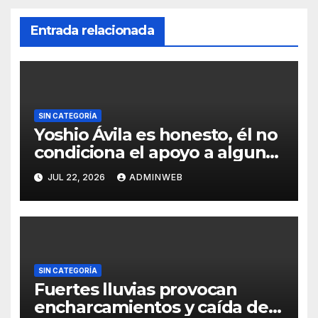
Entrada relacionada
SIN CATEGORÍA
Yoshio Ávila es honesto, él no
condiciona el apoyo a alguna
figura política por una
JUL 22, 2026
ADMINWEB
candidatura
SIN CATEGORÍA
Fuertes lluvias provocan
encharcamientos y caída de