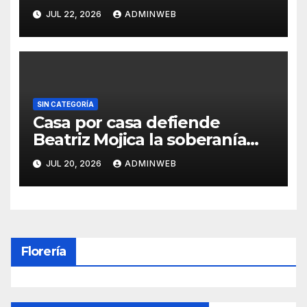
un árbol, sin daños graves en
JUL 22, 2026
ADMINWEB
Acapulco
SIN CATEGORÍA
Casa por casa defiende
Beatriz Mojica la soberanía
nacional en Tlapa
JUL 20, 2026
ADMINWEB
Florería