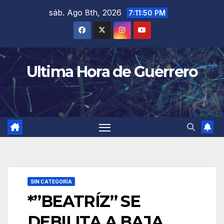
Saltar
sáb. Ago 8th, 2026
7:11:50 PM
al
contenido
Ultima Hora de Guerrero
SIN CATEGORÍA
*”BEATRÍZ” SE
DEBILITA A BAJA