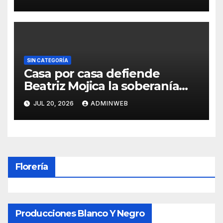
Acapulco
SIN CATEGORÍA
Casa por casa defiende
Beatriz Mojica la soberanía
nacional en Tlapa
JUL 20, 2026
ADMINWEB
Florería
Producciones Blanco Y Negro