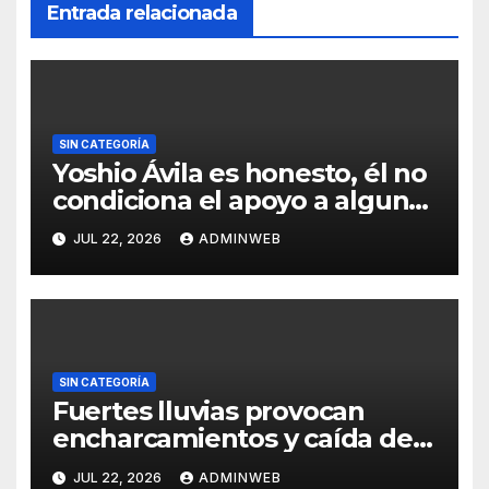
Entrada relacionada
SIN CATEGORÍA
Yoshio Ávila es honesto, él no
condiciona el apoyo a alguna
figura política por una
JUL 22, 2026
ADMINWEB
candidatura
SIN CATEGORÍA
Fuertes lluvias provocan
encharcamientos y caída de
un árbol, sin daños graves en
JUL 22, 2026
ADMINWEB