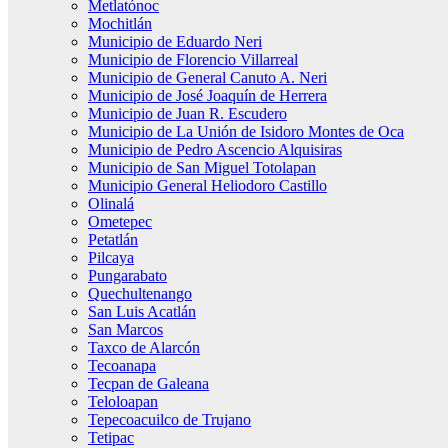
Metlatónoc
Mochitlán
Municipio de Eduardo Neri
Municipio de Florencio Villarreal
Municipio de General Canuto A. Neri
Municipio de José Joaquín de Herrera
Municipio de Juan R. Escudero
Municipio de La Unión de Isidoro Montes de Oca
Municipio de Pedro Ascencio Alquisiras
Municipio de San Miguel Totolapan
Municipio General Heliodoro Castillo
Olinalá
Ometepec
Petatlán
Pilcaya
Pungarabato
Quechultenango
San Luis Acatlán
San Marcos
Taxco de Alarcón
Tecoanapa
Tecpan de Galeana
Teloloapan
Tepecoacuilco de Trujano
Tetipac