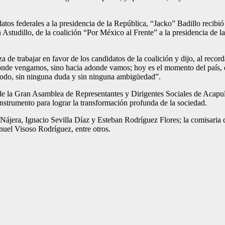
tos federales a la presidencia de la República, “Jacko” Badillo recibi
illo, de la coalición “Por México al Frente” a la presidencia de la Re
a de trabajar en favor de los candidatos de la coalición y dijo, al reco
e vengamos, sino hacia adonde vamos; hoy es el momento del país, de
todo, sin ninguna duda y sin ninguna ambigüedad”.
 de la Gran Asamblea de Representantes y Dirigentes Sociales de Acapu
instrumento para lograr la transformación profunda de la sociedad.
 Nájera, Ignacio Sevilla Díaz y Esteban Rodríguez Flores; la comisaria 
el Visoso Rodríguez, entre otros.