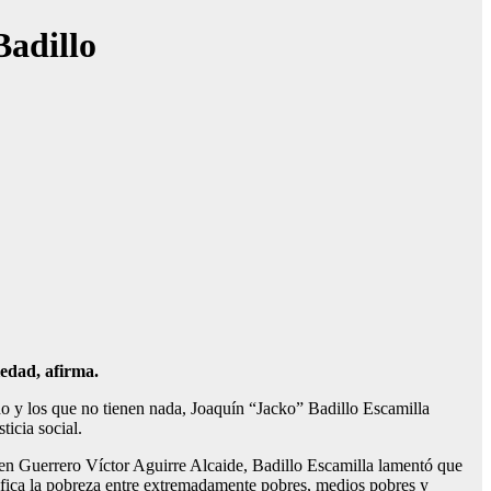
Badillo
iedad, afirma.
odo y los que no tienen nada, Joaquín “Jacko” Badillo Escamilla
ticia social.
za en Guerrero Víctor Aguirre Alcaide, Badillo Escamilla lamentó que
sifica la pobreza entre extremadamente pobres, medios pobres y