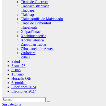
Tixtla de Guerrero
Tlacoachistlahuaca
Tlacoapa
Tlalchapa
Tlalixtaquilla de Maldonado
Tlapa de Comonfort
Tlapehuala
Xalpatláhuac
Xochihuehuetlán
Xochistlahuaca
Zapotitlán Tablas
Zihuatanejo de Azueta
Zirándaro
Zitlala
Salud
Sismo 7S
Sismo
Turismo
Huracán Otis
Seguridad
Elecciones 2024
Elecciones 2027
Sin categoría