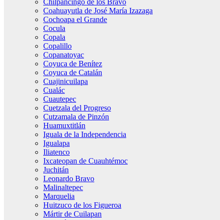
Chilpancingo de los Bravo
Coahuayutla de José María Izazaga
Cochoapa el Grande
Cocula
Copala
Copalillo
Copanatoyac
Coyuca de Benítez
Coyuca de Catalán
Cuajinicuilapa
Cualác
Cuautepec
Cuetzala del Progreso
Cutzamala de Pinzón
Huamuxtitlán
Iguala de la Independencia
Igualapa
Iliatenco
Ixcateopan de Cuauhtémoc
Juchitán
Leonardo Bravo
Malinaltepec
Marquelia
Huitzuco de los Figueroa
Mártir de Cuilapan