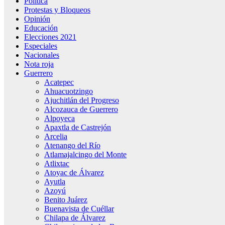
Política
Protestas y Bloqueos
Opinión
Educación
Elecciones 2021
Especiales
Nacionales
Nota roja
Guerrero
Acatepec
Ahuacuotzingo
Ajuchitlán del Progreso
Alcozauca de Guerrero
Alpoyeca
Apaxtla de Castrejón
Arcelia
Atenango del Río
Atlamajalcingo del Monte
Atlixtac
Atoyac de Álvarez
Ayutla
Azoyú
Benito Juárez
Buenavista de Cuéllar
Chilapa de Álvarez