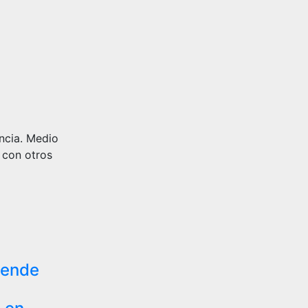
ncia. Medio
 con otros
iende