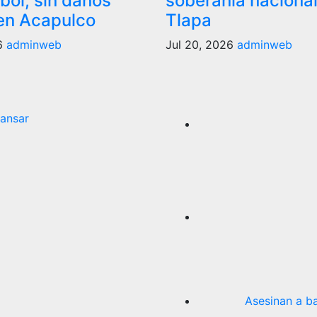
bol, sin daños
soberanía nacional
en Acapulco
Tlapa
26
adminweb
Jul 20, 2026
adminweb
ansar
Asesinan a b