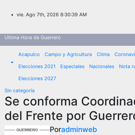
Saltar
al
vie. Ago 7th, 2026
8:30:40 AM
contenido
Ultima Hora de Guerrero
Acapulco
Campo y Agricultura
Clima
Coronavi
Elecciones 2021
Especiales
Nacionales
Nota r
Elecciones 2027
Sin categoría
Se conforma Coordina
del Frente por Guerre
Por
adminweb