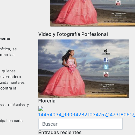
Video y Fotografía Porfesional
bierno
rática, se
como las
, quienes
un verdadero
 fundamentales
contra la
Florería
es, militantes y
cipal en cada
Entradas recientes