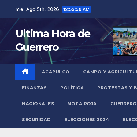
Saltar
mié. Ago 5th, 2026
12:54:00 AM
al
contenido
Ultima Hora de
Guerrero
ACAPULCO
CAMPO Y AGRICULTU
FINANZAS
POLÍTICA
PROTESTAS Y 
NACIONALES
NOTA ROJA
GUERRER
SEGURIDAD
ELECCIONES 2024
ELEC