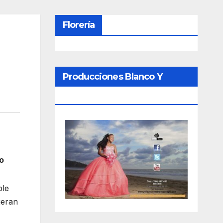
Florería
Producciones Blanco Y
Negro
o
ble
ueran