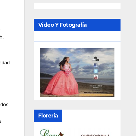
Video Y Fotografía
e
Porfesional
h,
 edad
ados
Florería
s