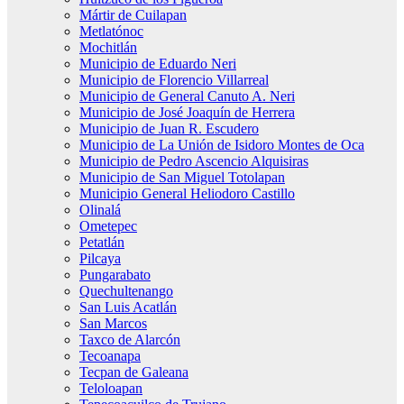
Mártir de Cuilapan
Metlatónoc
Mochitlán
Municipio de Eduardo Neri
Municipio de Florencio Villarreal
Municipio de General Canuto A. Neri
Municipio de José Joaquín de Herrera
Municipio de Juan R. Escudero
Municipio de La Unión de Isidoro Montes de Oca
Municipio de Pedro Ascencio Alquisiras
Municipio de San Miguel Totolapan
Municipio General Heliodoro Castillo
Olinalá
Ometepec
Petatlán
Pilcaya
Pungarabato
Quechultenango
San Luis Acatlán
San Marcos
Taxco de Alarcón
Tecoanapa
Tecpan de Galeana
Teloloapan