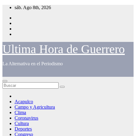
Saltar
sáb. Ago 8th, 2026
al
contenido
Ultima Hora de Guerrero
La Alternativa en el Periodismo
Acapulco
Campo y Agricultura
Clima
Coronavirus
Cultura
Deportes
Congreso