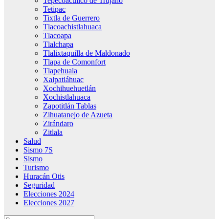
Tepecoacuilco de Trujano
Tetipac
Tixtla de Guerrero
Tlacoachistlahuaca
Tlacoapa
Tlalchapa
Tlalixtaquilla de Maldonado
Tlapa de Comonfort
Tlapehuala
Xalpatláhuac
Xochihuehuetlán
Xochistlahuaca
Zapotitlán Tablas
Zihuatanejo de Azueta
Zirándaro
Zitlala
Salud
Sismo 7S
Sismo
Turismo
Huracán Otis
Seguridad
Elecciones 2024
Elecciones 2027