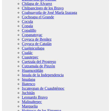
Chilapa de Álvarez
Chilpancingo de los Bravo
Coahuayutla de José María Izazaga
Cochoapa el Grande
Cocula
Copala
Copalillo
Copanatoyac
Coyuca de Benítez
Coyuca de Catalán
Cuajinicuilapa
Cualác
Cuautepec
Cuetzala del Progreso
Cutzamala de Pinzón
Huamuxtitlán
Iguala de la Independencia
Igualapa
Iliatenco
Ixcateopan de Cuauhtémoc
Juchitán
Leonardo Bravo
Malinaltepec
Marquelia
Huitzuco de los Figueroa