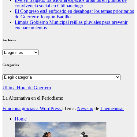
Evelyn Salgado transforma espacios urbanos en puntos de
convivencia social en Chilpancingo
El Congreso está enfocado en desahogar los temas prioritarios
de Guerrero: Joaquín Badillo
Limpia Gobierno Municipal rejillas pluviales para prevenir
encharcamientos
Archivos
Archivos
Categorías
Categorías
Ultima Hora de Guerrero
La Alternativa en el Periodismo
Funciona gracias a WordPress
|
Tema:
Newsup
de
Themeansar
Home