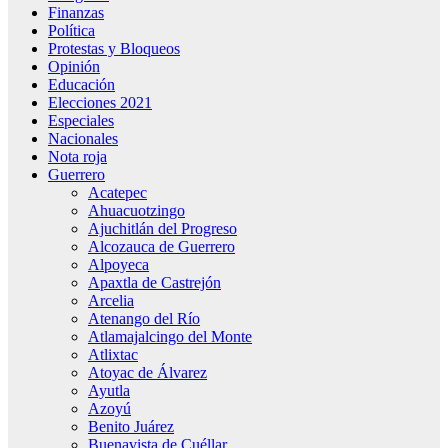
Finanzas
Política
Protestas y Bloqueos
Opinión
Educación
Elecciones 2021
Especiales
Nacionales
Nota roja
Guerrero
Acatepec
Ahuacuotzingo
Ajuchitlán del Progreso
Alcozauca de Guerrero
Alpoyeca
Apaxtla de Castrejón
Arcelia
Atenango del Río
Atlamajalcingo del Monte
Atlixtac
Atoyac de Álvarez
Ayutla
Azoyú
Benito Juárez
Buenavista de Cuéllar