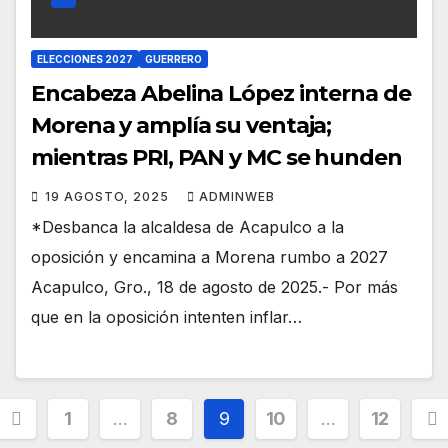
ELECCIONES 2027
GUERRERO
Encabeza Abelina López interna de
Morena y amplía su ventaja;
mientras PRI, PAN y MC se hunden
19 AGOSTO, 2025
ADMINWEB
*Desbanca la alcaldesa de Acapulco a la
oposición y encamina a Morena rumbo a 2027
Acapulco, Gro., 18 de agosto de 2025.- Por más
que en la oposición intenten inflar…
Paginación
1
…
8
9
10
…
12