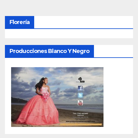
de
entradas
Florería
Producciones Blanco Y Negro