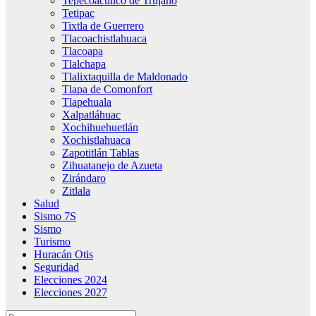
Tepecoacuilco de Trujano
Tetipac
Tixtla de Guerrero
Tlacoachistlahuaca
Tlacoapa
Tlalchapa
Tlalixtaquilla de Maldonado
Tlapa de Comonfort
Tlapehuala
Xalpatláhuac
Xochihuehuetlán
Xochistlahuaca
Zapotitlán Tablas
Zihuatanejo de Azueta
Zirándaro
Zitlala
Salud
Sismo 7S
Sismo
Turismo
Huracán Otis
Seguridad
Elecciones 2024
Elecciones 2027