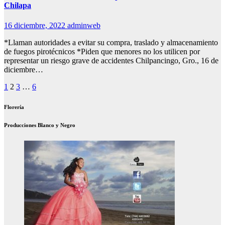
Chilapa
16 diciembre, 2022
adminweb
*Llaman autoridades a evitar su compra, traslado y almacenamiento
de fuegos pirotécnicos *Piden que menores no los utilicen por
representar un riesgo grave de accidentes Chilpancingo, Gro., 16 de
diciembre…
Paginación
1
2
3
…
6
de
Florería
entradas
Producciones Blanco y Negro