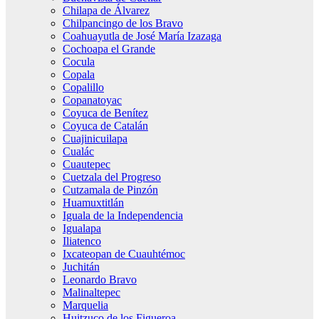
Chilapa de Álvarez
Chilpancingo de los Bravo
Coahuayutla de José María Izazaga
Cochoapa el Grande
Cocula
Copala
Copalillo
Copanatoyac
Coyuca de Benítez
Coyuca de Catalán
Cuajinicuilapa
Cualác
Cuautepec
Cuetzala del Progreso
Cutzamala de Pinzón
Huamuxtitlán
Iguala de la Independencia
Igualapa
Iliatenco
Ixcateopan de Cuauhtémoc
Juchitán
Leonardo Bravo
Malinaltepec
Marquelia
Huitzuco de los Figueroa