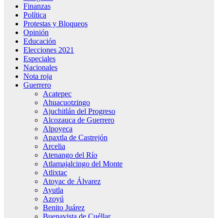
Finanzas
Política
Protestas y Bloqueos
Opinión
Educación
Elecciones 2021
Especiales
Nacionales
Nota roja
Guerrero
Acatepec
Ahuacuotzingo
Ajuchitlán del Progreso
Alcozauca de Guerrero
Alpoyeca
Apaxtla de Castrejón
Arcelia
Atenango del Río
Atlamajalcingo del Monte
Atlixtac
Atoyac de Álvarez
Ayutla
Azoyú
Benito Juárez
Buenavista de Cuéllar