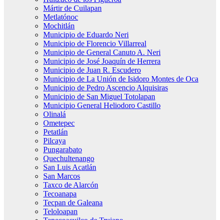
Mártir de Cuilapan
Metlatónoc
Mochitlán
Municipio de Eduardo Neri
Municipio de Florencio Villarreal
Municipio de General Canuto A. Neri
Municipio de José Joaquín de Herrera
Municipio de Juan R. Escudero
Municipio de La Unión de Isidoro Montes de Oca
Municipio de Pedro Ascencio Alquisiras
Municipio de San Miguel Totolapan
Municipio General Heliodoro Castillo
Olinalá
Ometepec
Petatlán
Pilcaya
Pungarabato
Quechultenango
San Luis Acatlán
San Marcos
Taxco de Alarcón
Tecoanapa
Tecpan de Galeana
Teloloapan