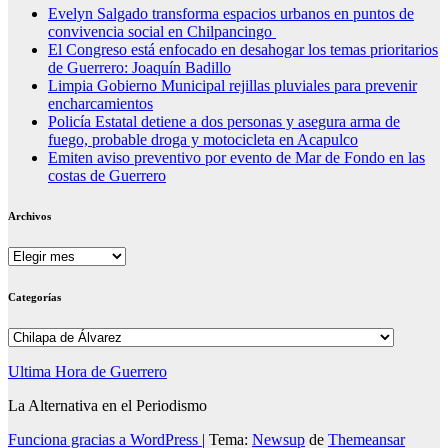
Evelyn Salgado transforma espacios urbanos en puntos de
convivencia social en Chilpancingo
El Congreso está enfocado en desahogar los temas prioritarios
de Guerrero: Joaquín Badillo
Limpia Gobierno Municipal rejillas pluviales para prevenir
encharcamientos
Policía Estatal detiene a dos personas y asegura arma de
fuego, probable droga y motocicleta en Acapulco
Emiten aviso preventivo por evento de Mar de Fondo en las
costas de Guerrero
Archivos
Archivos
Categorías
Categorías
Ultima Hora de Guerrero
La Alternativa en el Periodismo
Funciona gracias a WordPress
|
Tema:
Newsup
de
Themeansar