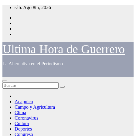
Saltar
sáb. Ago 8th, 2026
al
contenido
Ultima Hora de Guerrero
La Alternativa en el Periodismo
Acapulco
Campo y Agricultura
Clima
Coronavirus
Cultura
Deportes
Congreso