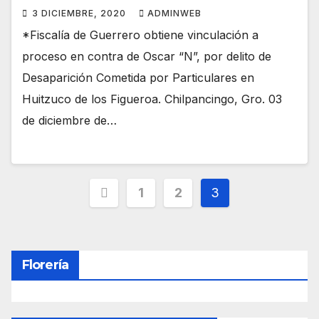
3 DICIEMBRE, 2020
ADMINWEB
*Fiscalía de Guerrero obtiene vinculación a
proceso en contra de Oscar “N”, por delito de
Desaparición Cometida por Particulares en
Huitzuco de los Figueroa. Chilpancingo, Gro. 03
de diciembre de…
Paginación
1
2
3
de
entradas
Florería