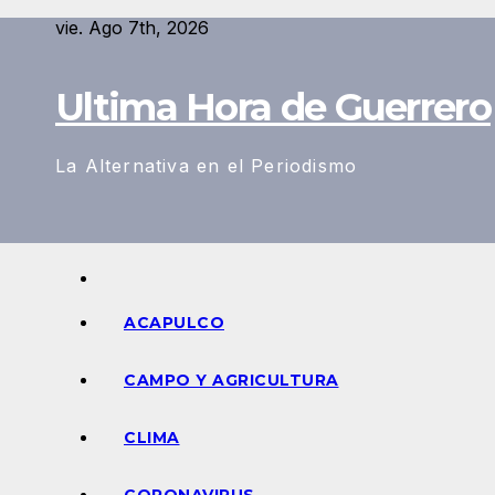
Saltar
vie. Ago 7th, 2026
al
contenido
Ultima Hora de Guerrero
La Alternativa en el Periodismo
ACAPULCO
CAMPO Y AGRICULTURA
CLIMA