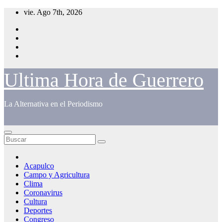
Saltar
vie. Ago 7th, 2026
al
contenido
Ultima Hora de Guerrero
La Alternativa en el Periodismo
Acapulco
Campo y Agricultura
Clima
Coronavirus
Cultura
Deportes
Congreso