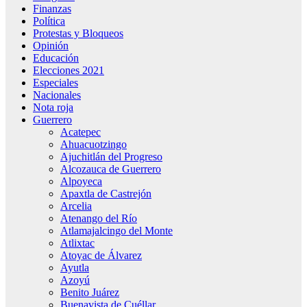
Finanzas
Política
Protestas y Bloqueos
Opinión
Educación
Elecciones 2021
Especiales
Nacionales
Nota roja
Guerrero
Acatepec
Ahuacuotzingo
Ajuchitlán del Progreso
Alcozauca de Guerrero
Alpoyeca
Apaxtla de Castrejón
Arcelia
Atenango del Río
Atlamajalcingo del Monte
Atlixtac
Atoyac de Álvarez
Ayutla
Azoyú
Benito Juárez
Buenavista de Cuéllar