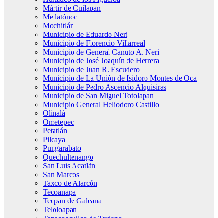
Mártir de Cuilapan
Metlatónoc
Mochitlán
Municipio de Eduardo Neri
Municipio de Florencio Villarreal
Municipio de General Canuto A. Neri
Municipio de José Joaquín de Herrera
Municipio de Juan R. Escudero
Municipio de La Unión de Isidoro Montes de Oca
Municipio de Pedro Ascencio Alquisiras
Municipio de San Miguel Totolapan
Municipio General Heliodoro Castillo
Olinalá
Ometepec
Petatlán
Pilcaya
Pungarabato
Quechultenango
San Luis Acatlán
San Marcos
Taxco de Alarcón
Tecoanapa
Tecpan de Galeana
Teloloapan