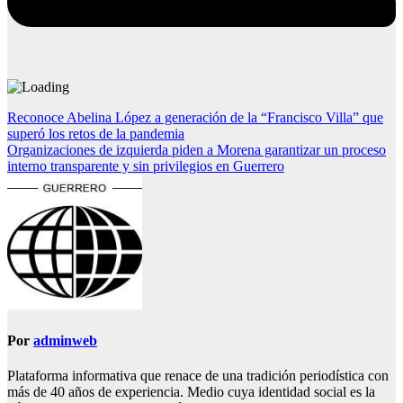
Navegación
Reconoce Abelina López a generación de la “Francisco Villa” que
superó los retos de la pandemia
de
Organizaciones de izquierda piden a Morena garantizar un proceso
entradas
interno transparente y sin privilegios en Guerrero
Por
adminweb
Plataforma informativa que renace de una tradición periodística con
más de 40 años de experiencia. Medio cuya identidad social es la