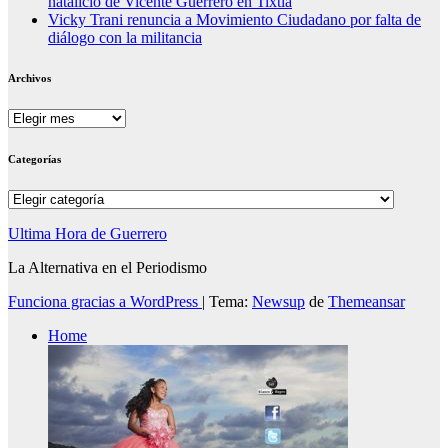
natalicio de Vicente Guerrero en Tixtla
Vicky Trani renuncia a Movimiento Ciudadano por falta de
diálogo con la militancia
Archivos
Archivos
Categorías
Categorías
Ultima Hora de Guerrero
La Alternativa en el Periodismo
Funciona gracias a WordPress
|
Tema:
Newsup
de
Themeansar
Home