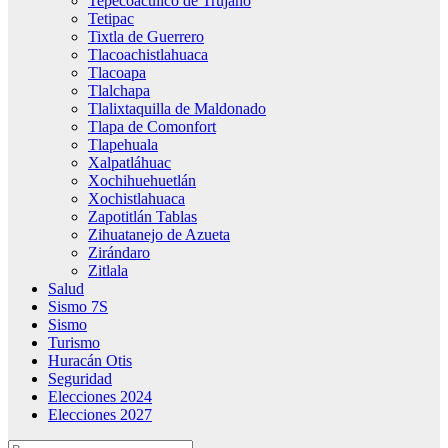
Tepecoacuilco de Trujano
Tetipac
Tixtla de Guerrero
Tlacoachistlahuaca
Tlacoapa
Tlalchapa
Tlalixtaquilla de Maldonado
Tlapa de Comonfort
Tlapehuala
Xalpatláhuac
Xochihuehuetlán
Xochistlahuaca
Zapotitlán Tablas
Zihuatanejo de Azueta
Zirándaro
Zitlala
Salud
Sismo 7S
Sismo
Turismo
Huracán Otis
Seguridad
Elecciones 2024
Elecciones 2027