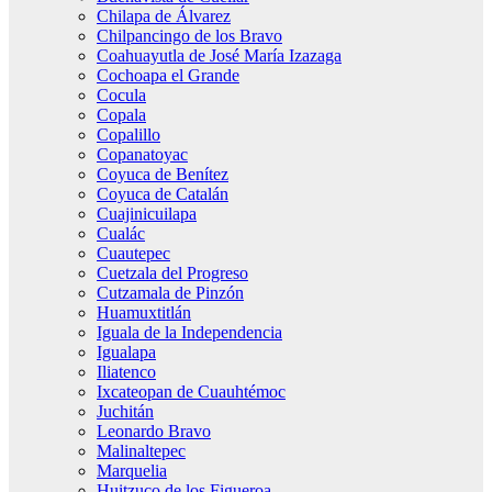
Chilapa de Álvarez
Chilpancingo de los Bravo
Coahuayutla de José María Izazaga
Cochoapa el Grande
Cocula
Copala
Copalillo
Copanatoyac
Coyuca de Benítez
Coyuca de Catalán
Cuajinicuilapa
Cualác
Cuautepec
Cuetzala del Progreso
Cutzamala de Pinzón
Huamuxtitlán
Iguala de la Independencia
Igualapa
Iliatenco
Ixcateopan de Cuauhtémoc
Juchitán
Leonardo Bravo
Malinaltepec
Marquelia
Huitzuco de los Figueroa