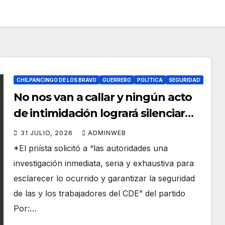
CHILPANCINGO DE LOS BRAVO
GUERRERO
POLÍTICA
SEGURIDAD
No nos van a callar y ningún acto
de intimidación logrará silenciar
nuestras convicciones: Manuel
31 JULIO, 2026
ADMINWEB
Añorve ante localización granada
*El priísta solicitó a “las autoridades una
de fragmentación en CDE del PRI
investigación inmediata, seria y exhaustiva para
Guerrero
esclarecer lo ocurrido y garantizar la seguridad
de las y los trabajadores del CDE” del partido
Por:…