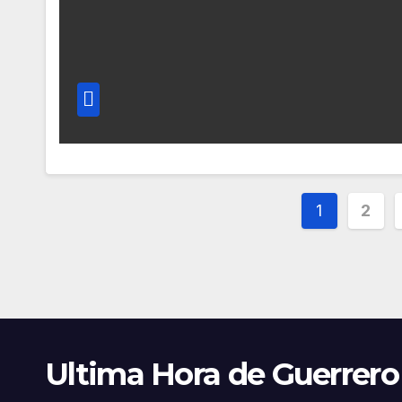
Pagina
1
2
de
entrada
Ultima Hora de Guerrero