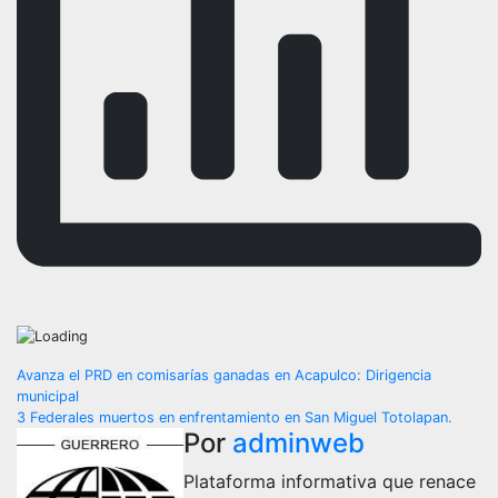
Navegación
Avanza el PRD en comisarías ganadas en Acapulco: Dirigencia
municipal
de
3 Federales muertos en enfrentamiento en San Miguel Totolapan.
Por
adminweb
entradas
Plataforma informativa que renace