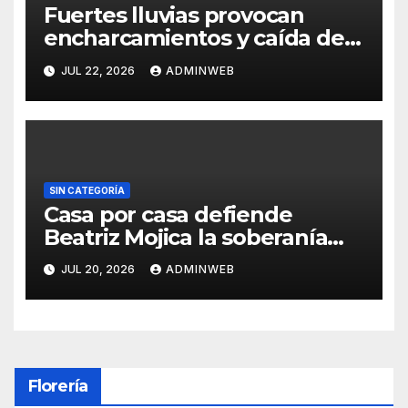
Fuertes lluvias provocan
encharcamientos y caída de
un árbol, sin daños graves en
JUL 22, 2026
ADMINWEB
Acapulco
SIN CATEGORÍA
Casa por casa defiende
Beatriz Mojica la soberanía
nacional en Tlapa
JUL 20, 2026
ADMINWEB
Florería