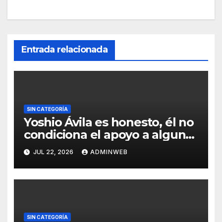
Entrada relacionada
SIN CATEGORÍA
Yoshio Ávila es honesto, él no
condiciona el apoyo a alguna
figura política por una
JUL 22, 2026
ADMINWEB
candidatura
SIN CATEGORÍA