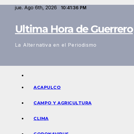
Saltar
jue. Ago 6th, 2026
10:41:37 PM
al
contenido
Ultima Hora de Guerrero
La Alternativa en el Periodismo
ACAPULCO
CAMPO Y AGRICULTURA
CLIMA