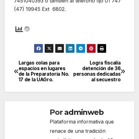
7451040393 o también al teléfono fijo 01 747
(47) 19945 Ext 6802.
Largas colas para
Logra fiscalía
Navegación
espacios en lugares
detención de 36
de la Preparatoria No.
personas dedicadas
de
17 de la UAGro.
al secuestro
entradas
Por
adminweb
Plataforma informativa que
renace de una tradición