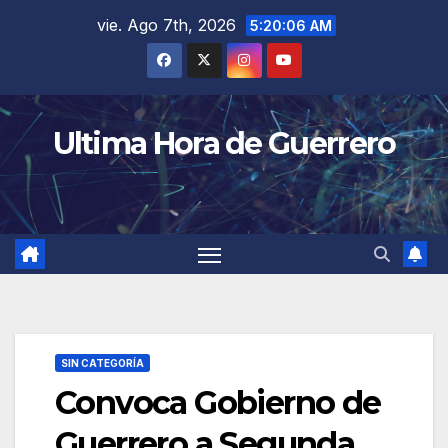
Saltar
vie. Ago 7th, 2026
5:20:07 AM
al
contenido
Ultima Hora de Guerrero
SIN CATEGORÍA
Convoca Gobierno de
Guerrero a Segunda