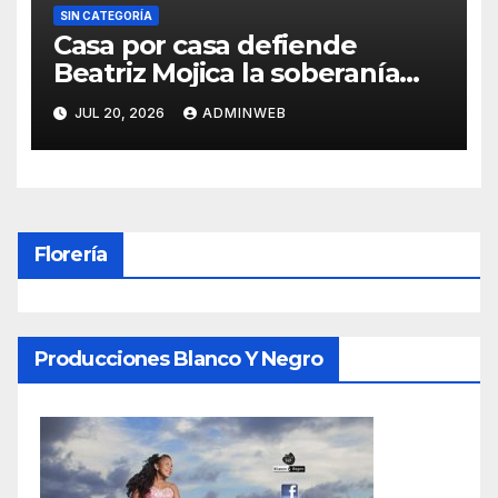
SIN CATEGORÍA
Casa por casa defiende
Beatriz Mojica la soberanía
nacional en Tlapa
JUL 20, 2026
ADMINWEB
Florería
Producciones Blanco Y Negro