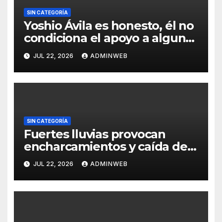
SIN CATEGORÍA
Yoshio Ávila es honesto, él no
condiciona el apoyo a alguna
figura política por una
JUL 22, 2026
ADMINWEB
candidatura
SIN CATEGORÍA
Fuertes lluvias provocan
encharcamientos y caída de
un árbol, sin daños graves en
JUL 22, 2026
ADMINWEB
Acapulco