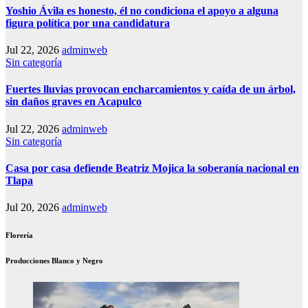
Yoshio Ávila es honesto, él no condiciona el apoyo a alguna
figura política por una candidatura
Jul 22, 2026
adminweb
Sin categoría
Fuertes lluvias provocan encharcamientos y caída de un árbol,
sin daños graves en Acapulco
Jul 22, 2026
adminweb
Sin categoría
Casa por casa defiende Beatriz Mojica la soberanía nacional en
Tlapa
Jul 20, 2026
adminweb
Florería
Producciones Blanco y Negro