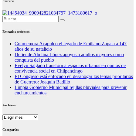
Florería
Entradas recientes
Conmemora Acapulco el legado de Emiliano Zapata a 147
años de su natalicio
Defiende Abelina López apoyos a adultos mayores como
conquista del pueblo
Evelyn Salgado transforma espacios urbanos en puntos de
convivencia social en Chilpancingo
El Congreso está enfocado en desahogar los temas prioritarios
de Guerrero: Joaquín Badillo
Limpia Gobierno Municipal rejillas pluviales para prevenir
encharcamientos
Archivos
Archivos
Categorías