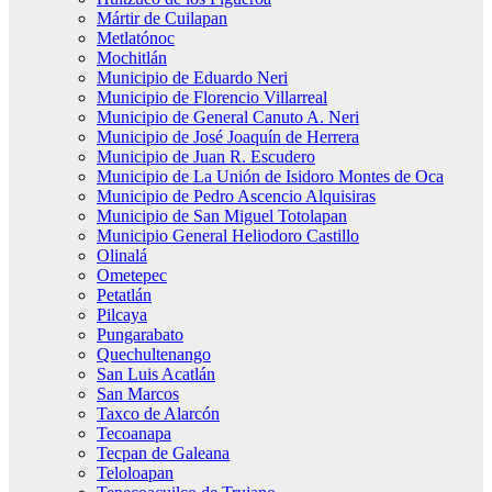
Mártir de Cuilapan
Metlatónoc
Mochitlán
Municipio de Eduardo Neri
Municipio de Florencio Villarreal
Municipio de General Canuto A. Neri
Municipio de José Joaquín de Herrera
Municipio de Juan R. Escudero
Municipio de La Unión de Isidoro Montes de Oca
Municipio de Pedro Ascencio Alquisiras
Municipio de San Miguel Totolapan
Municipio General Heliodoro Castillo
Olinalá
Ometepec
Petatlán
Pilcaya
Pungarabato
Quechultenango
San Luis Acatlán
San Marcos
Taxco de Alarcón
Tecoanapa
Tecpan de Galeana
Teloloapan