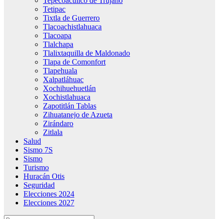
Tepecoacuilco de Trujano
Tetipac
Tixtla de Guerrero
Tlacoachistlahuaca
Tlacoapa
Tlalchapa
Tlalixtaquilla de Maldonado
Tlapa de Comonfort
Tlapehuala
Xalpatláhuac
Xochihuehuetlán
Xochistlahuaca
Zapotitlán Tablas
Zihuatanejo de Azueta
Zirándaro
Zitlala
Salud
Sismo 7S
Sismo
Turismo
Huracán Otis
Seguridad
Elecciones 2024
Elecciones 2027