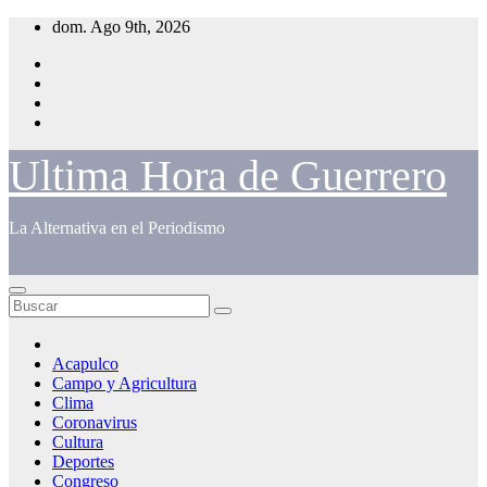
Saltar
dom. Ago 9th, 2026
al
contenido
Ultima Hora de Guerrero
La Alternativa en el Periodismo
Acapulco
Campo y Agricultura
Clima
Coronavirus
Cultura
Deportes
Congreso