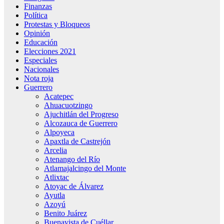
Finanzas
Política
Protestas y Bloqueos
Opinión
Educación
Elecciones 2021
Especiales
Nacionales
Nota roja
Guerrero
Acatepec
Ahuacuotzingo
Ajuchitlán del Progreso
Alcozauca de Guerrero
Alpoyeca
Apaxtla de Castrejón
Arcelia
Atenango del Río
Atlamajalcingo del Monte
Atlixtac
Atoyac de Álvarez
Ayutla
Azoyú
Benito Juárez
Buenavista de Cuéllar