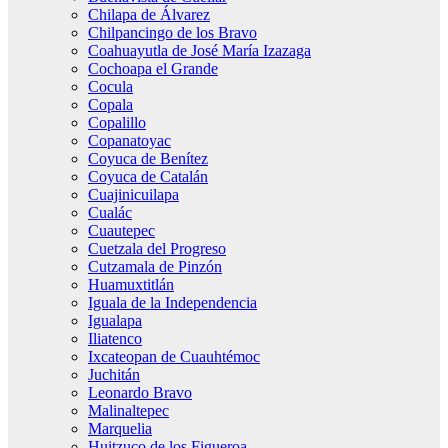
Chilapa de Álvarez
Chilpancingo de los Bravo
Coahuayutla de José María Izazaga
Cochoapa el Grande
Cocula
Copala
Copalillo
Copanatoyac
Coyuca de Benítez
Coyuca de Catalán
Cuajinicuilapa
Cualác
Cuautepec
Cuetzala del Progreso
Cutzamala de Pinzón
Huamuxtitlán
Iguala de la Independencia
Igualapa
Iliatenco
Ixcateopan de Cuauhtémoc
Juchitán
Leonardo Bravo
Malinaltepec
Marquelia
Huitzuco de los Figueroa