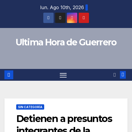
Saltar
lun. Ago 10th, 2026
al
contenido
Ultima Hora de Guerrero
SIN CATEGORÍA
Detienen a presuntos
integrantes de la