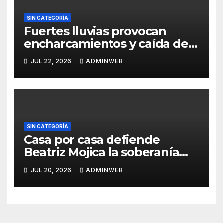
SIN CATEGORÍA
Fuertes lluvias provocan
encharcamientos y caída de
un árbol, sin daños graves en
JUL 22, 2026
ADMINWEB
Acapulco
SIN CATEGORÍA
Casa por casa defiende
Beatriz Mojica la soberanía
nacional en Tlapa
JUL 20, 2026
ADMINWEB