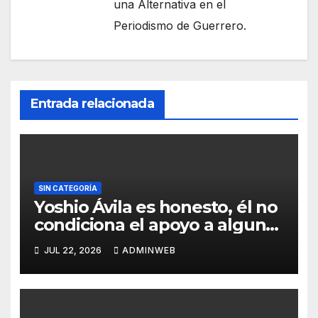
una Alternativa en el
Periodismo de Guerrero.
Entrada relacionada
SIN CATEGORÍA
Yoshio Ávila es honesto, él no
condiciona el apoyo a alguna
figura política por una
JUL 22, 2026
ADMINWEB
candidatura