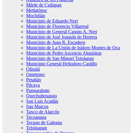
Mártir de Cuilapan
Metlatónoc
Mochitlán
Municipio de Eduardo Neri
Municipio de Florencio Villarreal
Municipio de General Canuto A. Neri
Municipio de José Joaquín de Herrera
Municipio de Juan R. Escudero
Municipio de La Unión de Isidoro Montes de Oca
Municipio de Pedro Ascencio Alquisiras
Municipio de San Miguel Totolapan
Municipio General Heliodoro Castillo
Olinalá
Ometepec
Petatlán
Pilcaya
Pungarabato
Quechultenango
San Luis Acatlán
San Marcos
Taxco de Alarcón
Tecoanapa
Tecpan de Galeana
Teloloapan