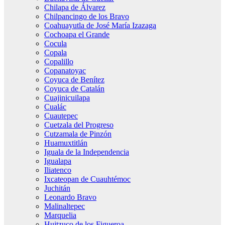
Chilapa de Álvarez
Chilpancingo de los Bravo
Coahuayutla de José María Izazaga
Cochoapa el Grande
Cocula
Copala
Copalillo
Copanatoyac
Coyuca de Benítez
Coyuca de Catalán
Cuajinicuilapa
Cualác
Cuautepec
Cuetzala del Progreso
Cutzamala de Pinzón
Huamuxtitlán
Iguala de la Independencia
Igualapa
Iliatenco
Ixcateopan de Cuauhtémoc
Juchitán
Leonardo Bravo
Malinaltepec
Marquelia
Huitzuco de los Figueroa