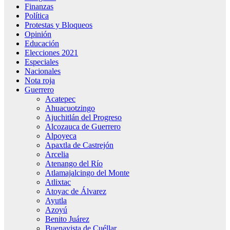
Finanzas
Política
Protestas y Bloqueos
Opinión
Educación
Elecciones 2021
Especiales
Nacionales
Nota roja
Guerrero
Acatepec
Ahuacuotzingo
Ajuchitlán del Progreso
Alcozauca de Guerrero
Alpoyeca
Apaxtla de Castrejón
Arcelia
Atenango del Río
Atlamajalcingo del Monte
Atlixtac
Atoyac de Álvarez
Ayutla
Azoyú
Benito Juárez
Buenavista de Cuéllar