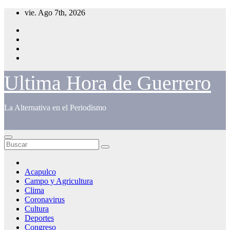
Saltar
vie. Ago 7th, 2026
al
contenido
Ultima Hora de Guerrero
La Alternativa en el Periodismo
Acapulco
Campo y Agricultura
Clima
Coronavirus
Cultura
Deportes
Congreso