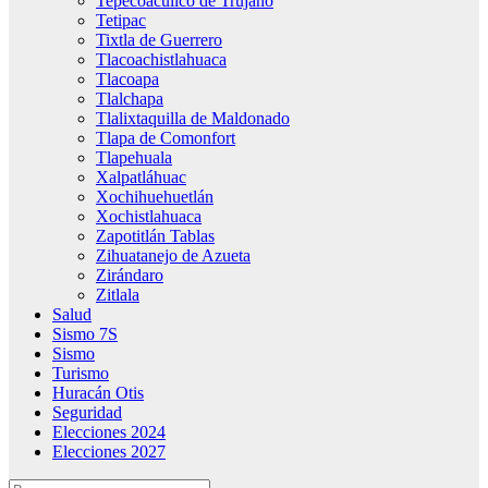
Tepecoacuilco de Trujano
Tetipac
Tixtla de Guerrero
Tlacoachistlahuaca
Tlacoapa
Tlalchapa
Tlalixtaquilla de Maldonado
Tlapa de Comonfort
Tlapehuala
Xalpatláhuac
Xochihuehuetlán
Xochistlahuaca
Zapotitlán Tablas
Zihuatanejo de Azueta
Zirándaro
Zitlala
Salud
Sismo 7S
Sismo
Turismo
Huracán Otis
Seguridad
Elecciones 2024
Elecciones 2027