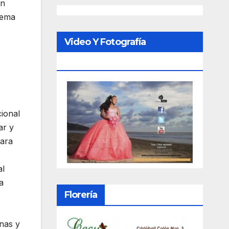
ón
stema
Video Y Fotografía
Porfesional
cional
ar y
para
al
a
Florería
nas y