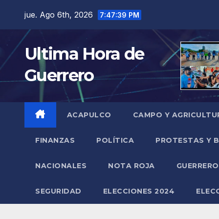
Saltar
jue. Ago 6th, 2026
7:47:40 PM
al
contenido
Ultima Hora de
Guerrero
ACAPULCO
CAMPO Y AGRICULTU
FINANZAS
POLÍTICA
PROTESTAS Y 
NACIONALES
NOTA ROJA
GUERRER
SEGURIDAD
ELECCIONES 2024
ELEC