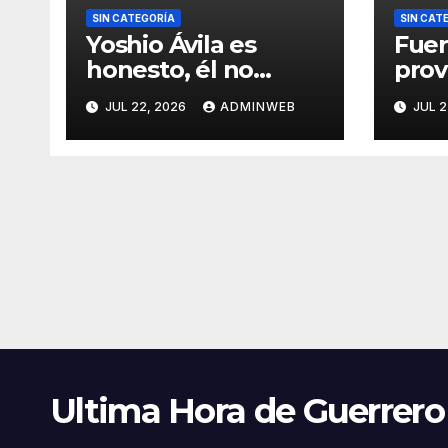
SIN CATEGORÍA
SIN CAT
Yoshio Ávila es
Fuer
honesto, él no
pro
condiciona el apoyo
ench
JUL 22, 2026
ADMINWEB
JUL 2
a alguna figura
caíd
política por una
sin 
candidatura
Aca
Ultima Hora de Guerrero