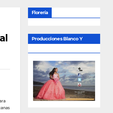
Florería
al
Producciones Blanco Y
Negro
ara
icanas