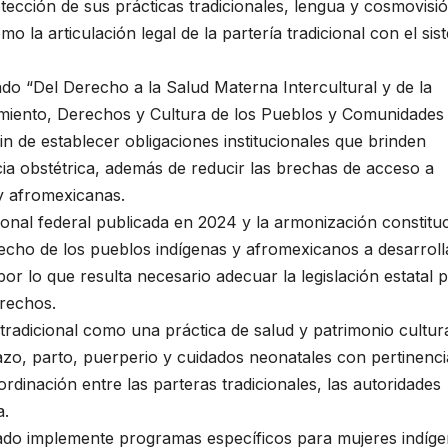
ección de sus prácticas tradicionales, lengua y cosmovisi
o la articulación legal de la partería tradicional con el si
nado “Del Derecho a la Salud Materna Intercultural y de la
cimiento, Derechos y Cultura de los Pueblos y Comunidades
n de establecer obligaciones institucionales que brinden
ncia obstétrica, además de reducir las brechas de acceso a
y afromexicanas.
ional federal publicada en 2024 y la armonización constitu
cho de los pueblos indígenas y afromexicanos a desarroll
 por lo que resulta necesario adecuar la legislación estatal 
erechos.
tradicional como una práctica de salud y patrimonio cultur
azo, parto, puerperio y cuidados neonatales con pertinenci
dinación entre las parteras tradicionales, las autoridades
a.
tado implemente programas específicos para mujeres indíge