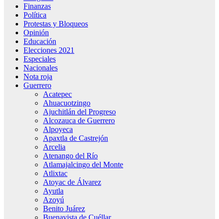
Finanzas
Política
Protestas y Bloqueos
Opinión
Educación
Elecciones 2021
Especiales
Nacionales
Nota roja
Guerrero
Acatepec
Ahuacuotzingo
Ajuchitlán del Progreso
Alcozauca de Guerrero
Alpoyeca
Apaxtla de Castrejón
Arcelia
Atenango del Río
Atlamajalcingo del Monte
Atlixtac
Atoyac de Álvarez
Ayutla
Azoyú
Benito Juárez
Buenavista de Cuéllar