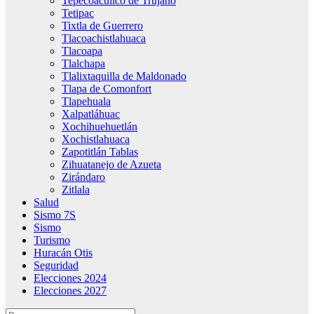
Tepecoacuilco de Trujano
Tetipac
Tixtla de Guerrero
Tlacoachistlahuaca
Tlacoapa
Tlalchapa
Tlalixtaquilla de Maldonado
Tlapa de Comonfort
Tlapehuala
Xalpatláhuac
Xochihuehuetlán
Xochistlahuaca
Zapotitlán Tablas
Zihuatanejo de Azueta
Zirándaro
Zitlala
Salud
Sismo 7S
Sismo
Turismo
Huracán Otis
Seguridad
Elecciones 2024
Elecciones 2027