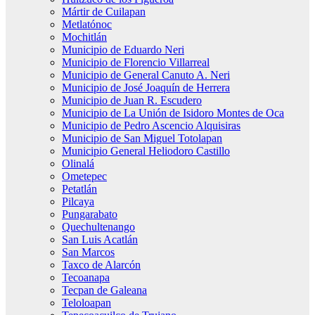
Mártir de Cuilapan
Metlatónoc
Mochitlán
Municipio de Eduardo Neri
Municipio de Florencio Villarreal
Municipio de General Canuto A. Neri
Municipio de José Joaquín de Herrera
Municipio de Juan R. Escudero
Municipio de La Unión de Isidoro Montes de Oca
Municipio de Pedro Ascencio Alquisiras
Municipio de San Miguel Totolapan
Municipio General Heliodoro Castillo
Olinalá
Ometepec
Petatlán
Pilcaya
Pungarabato
Quechultenango
San Luis Acatlán
San Marcos
Taxco de Alarcón
Tecoanapa
Tecpan de Galeana
Teloloapan