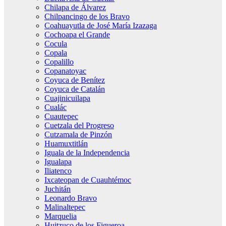
Chilapa de Álvarez
Chilpancingo de los Bravo
Coahuayutla de José María Izazaga
Cochoapa el Grande
Cocula
Copala
Copalillo
Copanatoyac
Coyuca de Benítez
Coyuca de Catalán
Cuajinicuilapa
Cualác
Cuautepec
Cuetzala del Progreso
Cutzamala de Pinzón
Huamuxtitlán
Iguala de la Independencia
Igualapa
Iliatenco
Ixcateopan de Cuauhtémoc
Juchitán
Leonardo Bravo
Malinaltepec
Marquelia
Huitzuco de los Figueroa