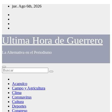
Saltar
jue. Ago 6th, 2026
al
contenido
Ultima Hora de Guerrero
La Alternativa en el Periodismo
Acapulco
Campo y Agricultura
Clima
Coronavirus
Cultura
Deportes
Congreso