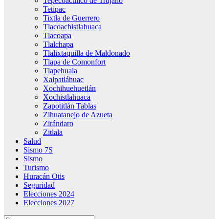
Tepecoacuilco de Trujano
Tetipac
Tixtla de Guerrero
Tlacoachistlahuaca
Tlacoapa
Tlalchapa
Tlalixtaquilla de Maldonado
Tlapa de Comonfort
Tlapehuala
Xalpatláhuac
Xochihuehuetlán
Xochistlahuaca
Zapotitlán Tablas
Zihuatanejo de Azueta
Zirándaro
Zitlala
Salud
Sismo 7S
Sismo
Turismo
Huracán Otis
Seguridad
Elecciones 2024
Elecciones 2027