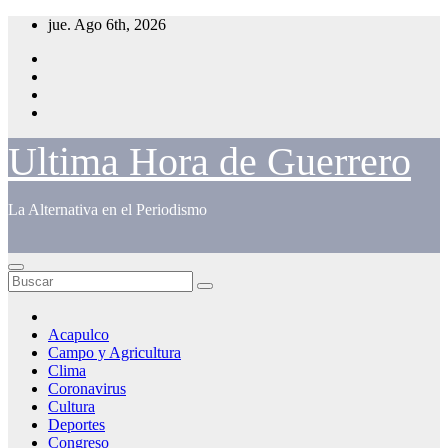
Saltar
jue. Ago 6th, 2026
al
contenido
Ultima Hora de Guerrero
La Alternativa en el Periodismo
Acapulco
Campo y Agricultura
Clima
Coronavirus
Cultura
Deportes
Congreso