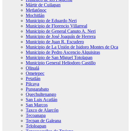
Mártir de Cuilapan
Metlatónoc
Mochitlán
Municipio de Eduardo Neri
Municipio de Florencio Villarreal
Municipio de General Canuto A. Neri
Municipio de José Joaquín de Herrera
Municipio de Juan R. Escudero
Municipio de La Unión de Isidoro Montes de Oca
Municipio de Pedro Ascencio Alquisiras
Municipio de San Miguel Totolapan
Municipio General Heliodoro Castillo
Olinalá
Ometepec
Petatlán
Pilcaya
Pungarabato
Quechultenango
San Luis Acatlán
San Marcos
Taxco de Alarcón
Tecoanapa
Tecpan de Galeana
Teloloapan