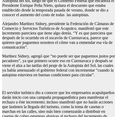
Autopista del sol, luego de que el Gobierno Federal que encabeza el
Presidente Enrique Peña Nieto, quitara el descuento que estaba
establecido desde la temporada pasada de verano, donde se dio a
conocer el aumento del costo de todas las autopistas.
Alejandro Martínez Sidney, presidente la Federación de Cámaras de
Comercio y Servicios Turísticos de Acapulco, manifestó que este
incremento pareciera que tiene algo detrás. “Y es que pareciera que
después de lo ocurrido en el socavón de Cuernavaca, parece que
quieren que paguemos nosotros el cómo van a enmendar esa vía de
comunicación”.
Martínez Sidney, agregó que “no puede ser que paguemos justos por
pecadores”, ya que primero ocurre eso en Cuernavaca y después se
viene el alza a las tarifas del peaje de la Autopista del Sol, las cuales
ya había amenazado el gobierno federal con incrementar “cuando la
autopista estuviera en buenas condiciones para circular”.
El servidor turístico dio a conocer que los empresarios acapulqueños
darán inicio con una campaña propagandística para manifestar el
rechazo a éste incremento; incluso manifestó que no harán acciones
que lastimen la llegada del turismo, como la toma de casetas o
marchas en las calles, sino más bien comenzarán a distribuir en
casetas de cobro estampas alusivas al rechazo del incremento de