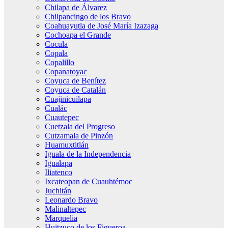
Chilapa de Álvarez
Chilpancingo de los Bravo
Coahuayutla de José María Izazaga
Cochoapa el Grande
Cocula
Copala
Copalillo
Copanatoyac
Coyuca de Benítez
Coyuca de Catalán
Cuajinicuilapa
Cualác
Cuautepec
Cuetzala del Progreso
Cutzamala de Pinzón
Huamuxtitlán
Iguala de la Independencia
Igualapa
Iliatenco
Ixcateopan de Cuauhtémoc
Juchitán
Leonardo Bravo
Malinaltepec
Marquelia
Huitzuco de los Figueroa