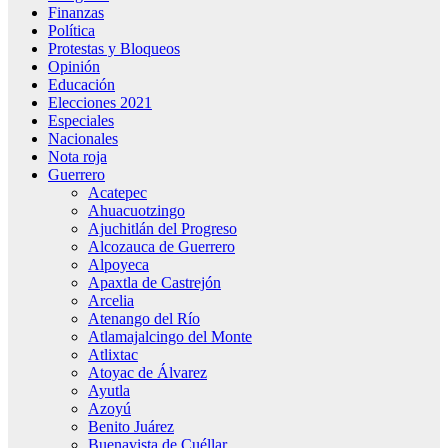
Finanzas
Política
Protestas y Bloqueos
Opinión
Educación
Elecciones 2021
Especiales
Nacionales
Nota roja
Guerrero
Acatepec
Ahuacuotzingo
Ajuchitlán del Progreso
Alcozauca de Guerrero
Alpoyeca
Apaxtla de Castrejón
Arcelia
Atenango del Río
Atlamajalcingo del Monte
Atlixtac
Atoyac de Álvarez
Ayutla
Azoyú
Benito Juárez
Buenavista de Cuéllar