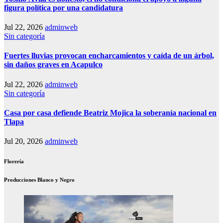
figura política por una candidatura
Jul 22, 2026
adminweb
Sin categoría
Fuertes lluvias provocan encharcamientos y caída de un árbol,
sin daños graves en Acapulco
Jul 22, 2026
adminweb
Sin categoría
Casa por casa defiende Beatriz Mojica la soberanía nacional en
Tlapa
Jul 20, 2026
adminweb
Florería
Producciones Blanco y Negro