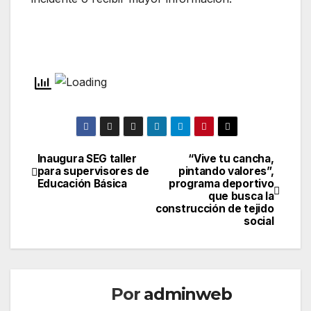
Inaugura SEG taller
“Vive tu cancha,
Navegación
para supervisores de
pintando valores”,
Educación Básica
programa deportivo
de
que busca la
construcción de tejido
entradas
social
Por
adminweb