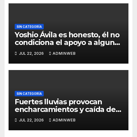
SIN CATEGORÍA
Yoshio Ávila es honesto, él no
condiciona el apoyo a alguna
figura política por una
JUL 22, 2026
ADMINWEB
candidatura
SIN CATEGORÍA
Fuertes lluvias provocan
encharcamientos y caída de
un árbol, sin daños graves en
JUL 22, 2026
ADMINWEB
Acapulco