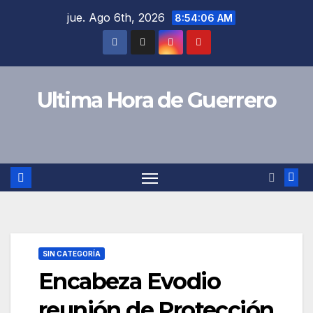
Saltar
jue. Ago 6th, 2026
8:54:06 AM
al
contenido
Ultima Hora de Guerrero
SIN CATEGORÍA
Encabeza Evodio
reunión de Protección