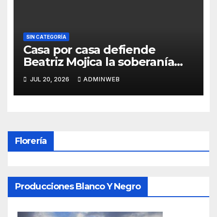
SIN CATEGORÍA
Casa por casa defiende
Beatriz Mojica la soberanía
nacional en Tlapa
JUL 20, 2026
ADMINWEB
Florería
Producciones Blanco Y Negro