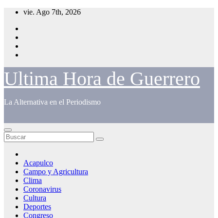
Saltar
vie. Ago 7th, 2026
al
contenido
Ultima Hora de Guerrero
La Alternativa en el Periodismo
Acapulco
Campo y Agricultura
Clima
Coronavirus
Cultura
Deportes
Congreso