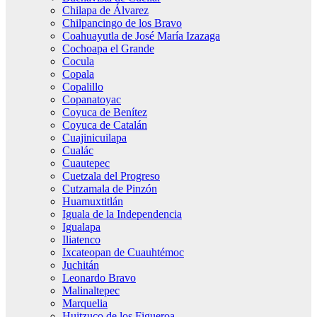
Chilapa de Álvarez
Chilpancingo de los Bravo
Coahuayutla de José María Izazaga
Cochoapa el Grande
Cocula
Copala
Copalillo
Copanatoyac
Coyuca de Benítez
Coyuca de Catalán
Cuajinicuilapa
Cualác
Cuautepec
Cuetzala del Progreso
Cutzamala de Pinzón
Huamuxtitlán
Iguala de la Independencia
Igualapa
Iliatenco
Ixcateopan de Cuauhtémoc
Juchitán
Leonardo Bravo
Malinaltepec
Marquelia
Huitzuco de los Figueroa