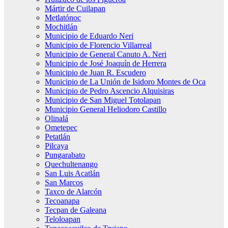
Mártir de Cuilapan
Metlatónoc
Mochitlán
Municipio de Eduardo Neri
Municipio de Florencio Villarreal
Municipio de General Canuto A. Neri
Municipio de José Joaquín de Herrera
Municipio de Juan R. Escudero
Municipio de La Unión de Isidoro Montes de Oca
Municipio de Pedro Ascencio Alquisiras
Municipio de San Miguel Totolapan
Municipio General Heliodoro Castillo
Olinalá
Ometepec
Petatlán
Pilcaya
Pungarabato
Quechultenango
San Luis Acatlán
San Marcos
Taxco de Alarcón
Tecoanapa
Tecpan de Galeana
Teloloapan