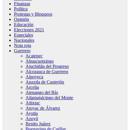
Finanzas
Política
Protestas y Bloqueos
Opinión
Educación
Elecciones 2021
Especiales
Nacionales
Nota roja
Guerrero
Acatepec
Ahuacuotzingo
Ajuchitlán del Progreso
Alcozauca de Guerrero
Alpoyeca
Apaxtla de Castrejón
Arcelia
Atenango del Río
Atlamajalcingo del Monte
Atlixtac
Atoyac de Álvarez
Ayutla
Azoyú
Benito Juárez
Buenavista de Cuéllar