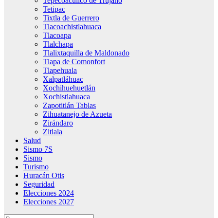
Tepecoacuilco de Trujano
Tetipac
Tixtla de Guerrero
Tlacoachistlahuaca
Tlacoapa
Tlalchapa
Tlalixtaquilla de Maldonado
Tlapa de Comonfort
Tlapehuala
Xalpatláhuac
Xochihuehuetlán
Xochistlahuaca
Zapotitlán Tablas
Zihuatanejo de Azueta
Zirándaro
Zitlala
Salud
Sismo 7S
Sismo
Turismo
Huracán Otis
Seguridad
Elecciones 2024
Elecciones 2027