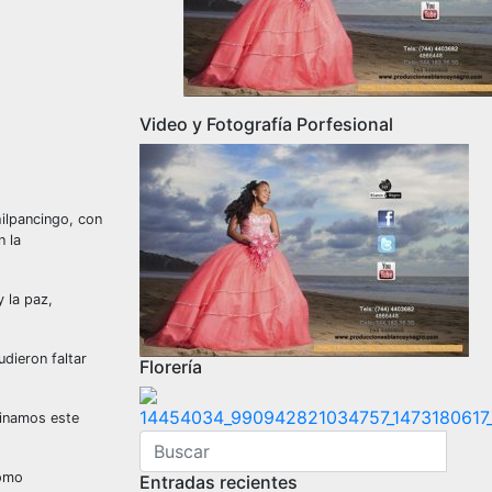
Video y Fotografía Porfesional
hilpancingo, con
n la
 la paz,
dieron faltar
Florería
minamos este
como
Entradas recientes