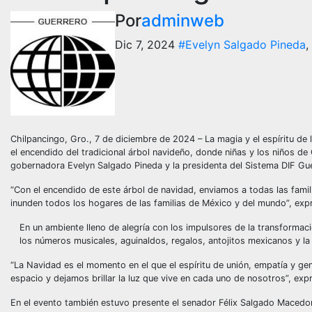
Por
adminweb
Dic 7, 2024
#Evelyn Salgado Pineda
,
Chilpancingo, Gro., 7 de diciembre de 2024 – La magia y el espíritu de 
el encendido del tradicional árbol navideño, donde niñas y los niños de 
gobernadora Evelyn Salgado Pineda y la presidenta del Sistema DIF Gue
“Con el encendido de este árbol de navidad, enviamos a todas las famil
inunden todos los hogares de las familias de México y del mundo”, ex
En un ambiente lleno de alegría con los impulsores de la transformac
los números musicales, aguinaldos, regalos, antojitos mexicanos y la 
“La Navidad es el momento en el que el espíritu de unión, empatía y g
espacio y dejamos brillar la luz que vive en cada uno de nosotros”, ex
En el evento también estuvo presente el senador Félix Salgado Macedon