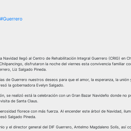
#Guerrero
la Navidad llegó al Centro de Rehabilitación Integral Guerrero (CRIG) en C
Chilpancingo, disfrutaron la noche del viernes esta convivencia familiar co
rrero, Liz Salgado Pineda.
ias de Guerrero nuestros deseos para que el amor, la esperanza, la unión y
presó la gobernadora Evelyn Salgado.
ión, se realizó está la celebración con un Gran Bazar Navideño donde no pu
visita de Santa Claus.
enerosidad florece con más fuerza. Al encender este árbol de Navidad, ilu
presó Salgado Pineda.
io y el director general del DIF Guerrero, Antelmo Magdaleno Solís, así 