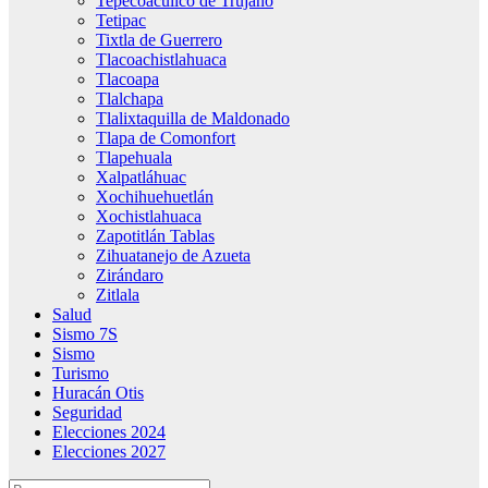
Tepecoacuilco de Trujano
Tetipac
Tixtla de Guerrero
Tlacoachistlahuaca
Tlacoapa
Tlalchapa
Tlalixtaquilla de Maldonado
Tlapa de Comonfort
Tlapehuala
Xalpatláhuac
Xochihuehuetlán
Xochistlahuaca
Zapotitlán Tablas
Zihuatanejo de Azueta
Zirándaro
Zitlala
Salud
Sismo 7S
Sismo
Turismo
Huracán Otis
Seguridad
Elecciones 2024
Elecciones 2027