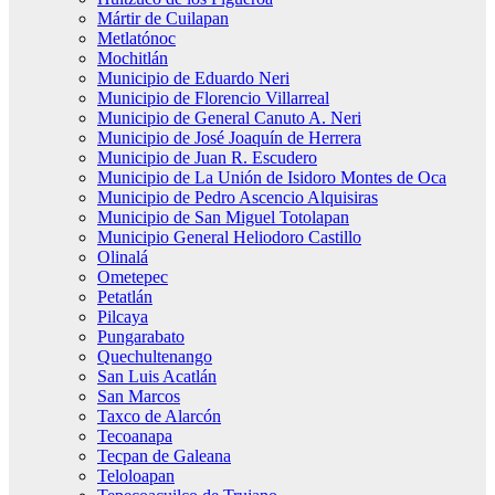
Mártir de Cuilapan
Metlatónoc
Mochitlán
Municipio de Eduardo Neri
Municipio de Florencio Villarreal
Municipio de General Canuto A. Neri
Municipio de José Joaquín de Herrera
Municipio de Juan R. Escudero
Municipio de La Unión de Isidoro Montes de Oca
Municipio de Pedro Ascencio Alquisiras
Municipio de San Miguel Totolapan
Municipio General Heliodoro Castillo
Olinalá
Ometepec
Petatlán
Pilcaya
Pungarabato
Quechultenango
San Luis Acatlán
San Marcos
Taxco de Alarcón
Tecoanapa
Tecpan de Galeana
Teloloapan