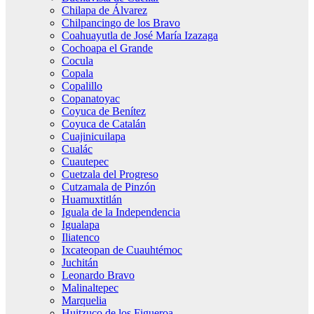
Chilapa de Álvarez
Chilpancingo de los Bravo
Coahuayutla de José María Izazaga
Cochoapa el Grande
Cocula
Copala
Copalillo
Copanatoyac
Coyuca de Benítez
Coyuca de Catalán
Cuajinicuilapa
Cualác
Cuautepec
Cuetzala del Progreso
Cutzamala de Pinzón
Huamuxtitlán
Iguala de la Independencia
Igualapa
Iliatenco
Ixcateopan de Cuauhtémoc
Juchitán
Leonardo Bravo
Malinaltepec
Marquelia
Huitzuco de los Figueroa