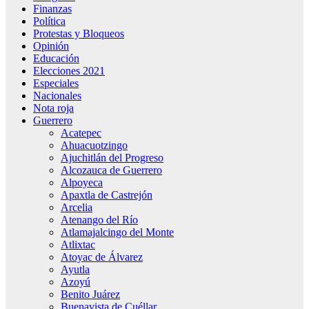
Finanzas
Política
Protestas y Bloqueos
Opinión
Educación
Elecciones 2021
Especiales
Nacionales
Nota roja
Guerrero
Acatepec
Ahuacuotzingo
Ajuchitlán del Progreso
Alcozauca de Guerrero
Alpoyeca
Apaxtla de Castrejón
Arcelia
Atenango del Río
Atlamajalcingo del Monte
Atlixtac
Atoyac de Álvarez
Ayutla
Azoyú
Benito Juárez
Buenavista de Cuéllar