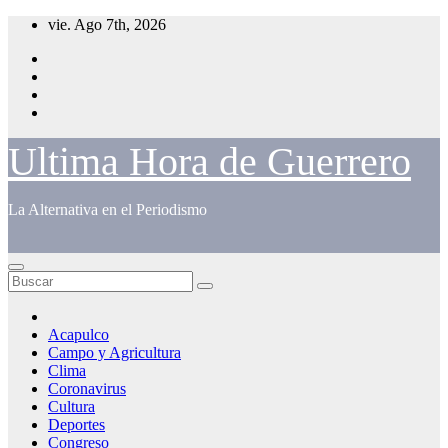
Saltar
vie. Ago 7th, 2026
al
contenido
Ultima Hora de Guerrero
La Alternativa en el Periodismo
Acapulco
Campo y Agricultura
Clima
Coronavirus
Cultura
Deportes
Congreso