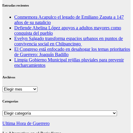
Entradas recientes
Conmemora Acapulco el legado de Emiliano Zapata a 147
años de su natalicio
Defiende Abelina López apoyos a adultos mayores como
conquista del pueblo
Evelyn Salgado transforma espacios urbanos en puntos de
convivencia social en Chilpancingo
El Congreso está enfocado en desahogar los temas prioritarios
de Guerrero: Joaquín Badillo
Limpia Gobierno Municipal rejillas pluviales para prevenir
encharcamientos
Archivos
Archivos
Categorías
Categorías
Ultima Hora de Guerrero