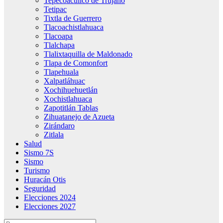
Tepecoacuilco de Trujano
Tetipac
Tixtla de Guerrero
Tlacoachistlahuaca
Tlacoapa
Tlalchapa
Tlalixtaquilla de Maldonado
Tlapa de Comonfort
Tlapehuala
Xalpatláhuac
Xochihuehuetlán
Xochistlahuaca
Zapotitlán Tablas
Zihuatanejo de Azueta
Zirándaro
Zitlala
Salud
Sismo 7S
Sismo
Turismo
Huracán Otis
Seguridad
Elecciones 2024
Elecciones 2027