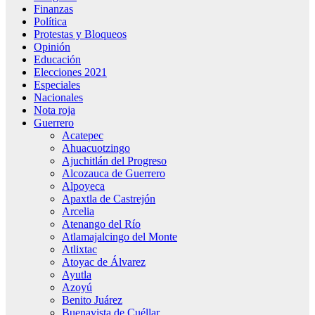
Finanzas
Política
Protestas y Bloqueos
Opinión
Educación
Elecciones 2021
Especiales
Nacionales
Nota roja
Guerrero
Acatepec
Ahuacuotzingo
Ajuchitlán del Progreso
Alcozauca de Guerrero
Alpoyeca
Apaxtla de Castrejón
Arcelia
Atenango del Río
Atlamajalcingo del Monte
Atlixtac
Atoyac de Álvarez
Ayutla
Azoyú
Benito Juárez
Buenavista de Cuéllar