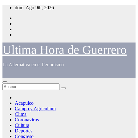
Saltar
dom. Ago 9th, 2026
al
contenido
Ultima Hora de Guerrero
La Alternativa en el Periodismo
Acapulco
Campo y Agricultura
Clima
Coronavirus
Cultura
Deportes
Congreso