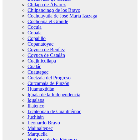
Chilapa de Álvarez
Chilpancingo de los Bravo
Coahuayutla de José María Izazaga
Cochoapa el Grande
Cocula
Copala
Copalillo
Copanatoyac
Coyuca de Benítez
Coyuca de Catalán
Cuajinicuilapa
Cualác
Cuautepec
Cuetzala del Progreso
Cutzamala de Pinzón
Huamuxtitlán
Iguala de la Independencia
Igualapa
Iliatenco
Ixcateopan de Cuauhtémoc
Juchitán
Leonardo Bravo
Malinaltepec
Marquelia
Huitzuco de los Figueroa