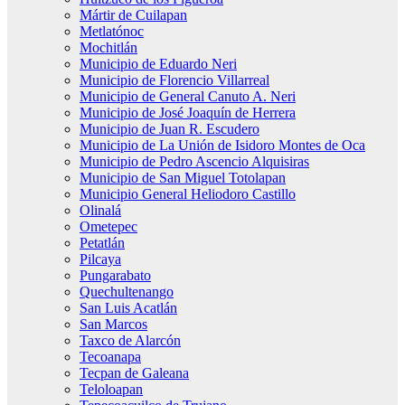
Mártir de Cuilapan
Metlatónoc
Mochitlán
Municipio de Eduardo Neri
Municipio de Florencio Villarreal
Municipio de General Canuto A. Neri
Municipio de José Joaquín de Herrera
Municipio de Juan R. Escudero
Municipio de La Unión de Isidoro Montes de Oca
Municipio de Pedro Ascencio Alquisiras
Municipio de San Miguel Totolapan
Municipio General Heliodoro Castillo
Olinalá
Ometepec
Petatlán
Pilcaya
Pungarabato
Quechultenango
San Luis Acatlán
San Marcos
Taxco de Alarcón
Tecoanapa
Tecpan de Galeana
Teloloapan