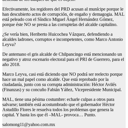
Efectivamente, los regidores del PRD acusan al munícipe porque le
han descubierto actos de corrupción, de engaño y demagogia. MAL
está peleado con el Síndico Miguel Ángel Hernández Gómez,
porque éste NO se presta a las corruptelas del alcalde capitalino.
¿Se vería bien, Heriberto Huicochea Vázquez, defendiendo a
alcaldes ladrones, corruptos e incompetentes, como Marco Antonio
Leyva?
De antemano el gris alcalde de Chilpancingo está mencionando un
negativo y atroz escenario electoral para el PRI de Guerrero, para el
año 2018.
Marco Leyva, casi está diciendo que NO podrá ser reelecto porque
hace un mal papel como alcalde. Que está reprobado por la
ciudadanía, junto con su corrupta administración: Héctor Avilés
(Finanzas) y su concuño Fabián Yáñez, Vicepresidente Municipal.
MAL, tiene una pésima costumbre: echarle culpas a otros para
salvarse; también está acostumbrado que el gobernador Héctor
Astudillo Flores le resuelva todos los problemas que genera la
capital. Y hasta los que él –MAL- provoca… Punto.
salomong11@yahoo.com.mx