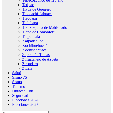
Tepecoacuilco de Trujano
Tetipac
Tixtla de Guerrero
Tlacoachistlahuaca
Tlacoapa
Tlalchapa
Tlalixtaquilla de Maldonado
Tlapa de Comonfort
Tlapehuala
Xalpatláhuac
Xochihuehuetlán
Xochistlahuaca
Zapotitlán Tablas
Zihuatanejo de Azueta
Zirándaro
Zitlala
Salud
Sismo 7S
Sismo
Turismo
Huracán Otis
Seguridad
Elecciones 2024
Elecciones 2027