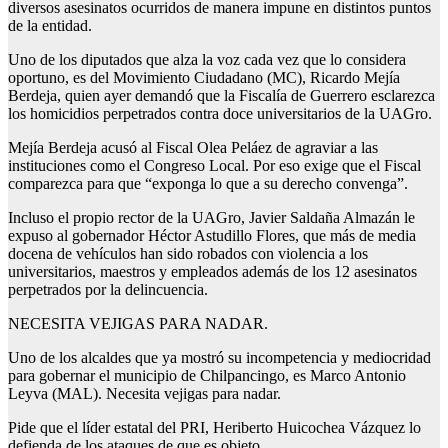
diversos asesinatos ocurridos de manera impune en distintos puntos
de la entidad.
Uno de los diputados que alza la voz cada vez que lo considera
oportuno, es del Movimiento Ciudadano (MC), Ricardo Mejía
Berdeja, quien ayer demandó que la Fiscalía de Guerrero esclarezca
los homicidios perpetrados contra doce universitarios de la UAGro.
Mejía Berdeja acusó al Fiscal Olea Peláez de agraviar a las
instituciones como el Congreso Local. Por eso exige que el Fiscal
comparezca para que “exponga lo que a su derecho convenga”.
Incluso el propio rector de la UAGro, Javier Saldaña Almazán le
expuso al gobernador Héctor Astudillo Flores, que más de media
docena de vehículos han sido robados con violencia a los
universitarios, maestros y empleados además de los 12 asesinatos
perpetrados por la delincuencia.
NECESITA VEJIGAS PARA NADAR.
Uno de los alcaldes que ya mostró su incompetencia y mediocridad
para gobernar el municipio de Chilpancingo, es Marco Antonio
Leyva (MAL). Necesita vejigas para nadar.
Pide que el líder estatal del PRI, Heriberto Huicochea Vázquez lo
defienda de los ataques de que es objeto.