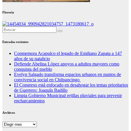
Florería
Entradas recientes
Conmemora Acapulco el legado de Emiliano Zapata a 147
años de su natalicio
Defiende Abelina López apoyos a adultos mayores como
conquista del pueblo
Evelyn Salgado transforma espacios urbanos en puntos de
convivencia social en Chilpancingo
El Congreso está enfocado en desahogar los temas prioritarios
de Guerrero: Joaquín Badillo
Limpia Gobierno Municipal rejillas pluviales para prevenir
encharcamientos
Archivos
Archivos