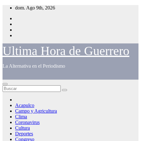
Saltar
dom. Ago 9th, 2026
al
contenido
Ultima Hora de Guerrero
La Alternativa en el Periodismo
Acapulco
Campo y Agricultura
Clima
Coronavirus
Cultura
Deportes
Congreso