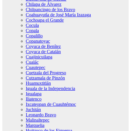
Chilapa de Álvarez
Chilpancingo de los Bravo
Coahuayutla de José María Izazaga
Cochoapa el Grande
Cocula
Copala
Copalillo
Copanatoyac
Coyuca de Benítez
Coyuca de Catalán
Cuajinicuilapa
Cualác
Cuautepec
Cuetzala del Progreso
Cutzamala de Pinzón
Huamuxtitlán
Iguala de la Independencia
Igualapa
Iliatenco
Ixcateopan de Cuauhtémoc
Juchitán
Leonardo Bravo
Malinaltepec
Marquelia
Huitzuco de los Figueroa