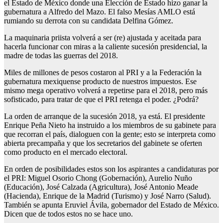
el Estado de México donde una Elección de Estado hizo ganar la
gubernatura a Alfredo del Mazo. El falso Mesías AMLO está
rumiando su derrota con su candidata Delfina Gómez.
La maquinaria priista volverá a ser (re) ajustada y aceitada para
hacerla funcionar con miras a la caliente sucesión presidencial, la
madre de todas las guerras del 2018.
Miles de millones de pesos costaron al PRI y a la Federación la
gubernatura mexiquense producto de nuestros impuestos. Ese
mismo mega operativo volverá a repetirse para el 2018, pero más
sofisticado, para tratar de que el PRI retenga el poder. ¿Podrá?
La orden de arranque de la sucesión 2018, ya está. El presidente
Enrique Peña Nieto ha instruido a los miembros de su gabinete para
que recorran el país, dialoguen con la gente; esto se interpreta como
abierta precampaña y que los secretarios del gabinete se oferten
como producto en el mercado electoral.
En orden de posibilidades estos son los aspirantes a candidaturas por
el PRI: Miguel Osorio Chong (Gobernación), Aurelio Nuño
(Educación), José Calzada (Agricultura), José Antonio Meade
(Hacienda), Enrique de la Madrid (Turismo) y José Narro (Salud).
También se apunta Eruviel Ávila, gobernador del Estado de México.
Dicen que de todos estos no se hace uno.