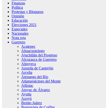
Finanzas
Política
Protestas y Bloqueos
Opinión
Educación
Elecciones 2021
Especiales
Nacionales
Nota roja
Guerrero
Acatepec
Ahuacuotzingo
Ajuchitlán del Progreso
Alcozauca de Guerrero
Alpoyeca
Apaxtla de Castrejón
Arcelia
Atenango del Río
Atlamajalcingo del Monte
Atlixtac
Atoyac de Álvarez
Ayutla
Azoyú
Benito Juárez
Buenavista de Cuéllar