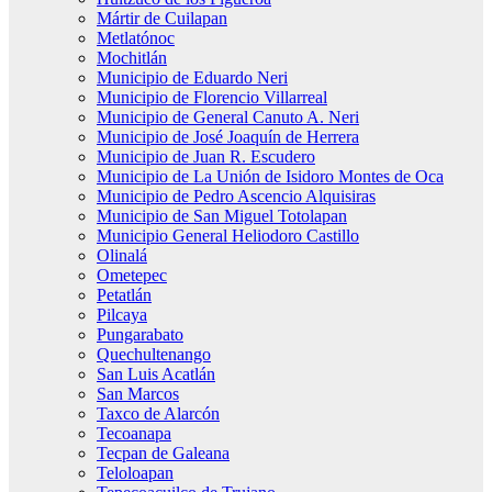
Mártir de Cuilapan
Metlatónoc
Mochitlán
Municipio de Eduardo Neri
Municipio de Florencio Villarreal
Municipio de General Canuto A. Neri
Municipio de José Joaquín de Herrera
Municipio de Juan R. Escudero
Municipio de La Unión de Isidoro Montes de Oca
Municipio de Pedro Ascencio Alquisiras
Municipio de San Miguel Totolapan
Municipio General Heliodoro Castillo
Olinalá
Ometepec
Petatlán
Pilcaya
Pungarabato
Quechultenango
San Luis Acatlán
San Marcos
Taxco de Alarcón
Tecoanapa
Tecpan de Galeana
Teloloapan