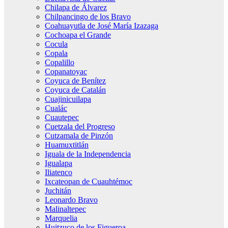
Chilapa de Álvarez
Chilpancingo de los Bravo
Coahuayutla de José María Izazaga
Cochoapa el Grande
Cocula
Copala
Copalillo
Copanatoyac
Coyuca de Benítez
Coyuca de Catalán
Cuajinicuilapa
Cualác
Cuautepec
Cuetzala del Progreso
Cutzamala de Pinzón
Huamuxtitlán
Iguala de la Independencia
Igualapa
Iliatenco
Ixcateopan de Cuauhtémoc
Juchitán
Leonardo Bravo
Malinaltepec
Marquelia
Huitzuco de los Figueroa