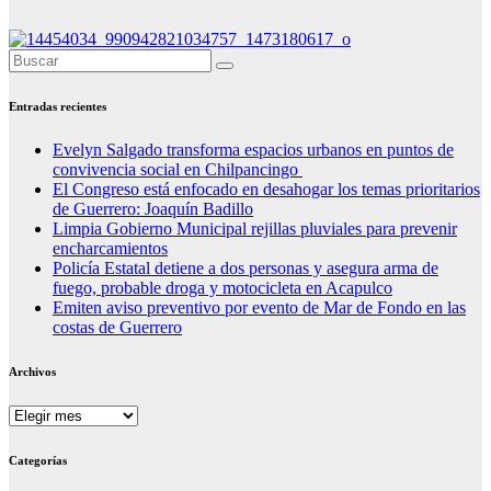
Entradas recientes
Evelyn Salgado transforma espacios urbanos en puntos de
convivencia social en Chilpancingo
El Congreso está enfocado en desahogar los temas prioritarios
de Guerrero: Joaquín Badillo
Limpia Gobierno Municipal rejillas pluviales para prevenir
encharcamientos
Policía Estatal detiene a dos personas y asegura arma de
fuego, probable droga y motocicleta en Acapulco
Emiten aviso preventivo por evento de Mar de Fondo en las
costas de Guerrero
Archivos
Archivos
Categorías