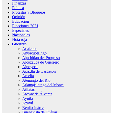
Finanzas
Política
Protestas y Bloqueos
Opinión
Educación
Elecciones 2021
Especiales
Nacionales
Nota roja
Guerrero
Acatepec
Ahuacuotzingo
Ajuchitlán del Progreso
Alcozauca de Guerrero
Alpoyeca
Apaxtla de Castrejón
Arcelia
Atenango del Río
Atlamajalcingo del Monte
Atlixtac
Atoyac de Álvarez
Ayutla
Azoyú
Benito Juárez
Buenavista de Cuéllar