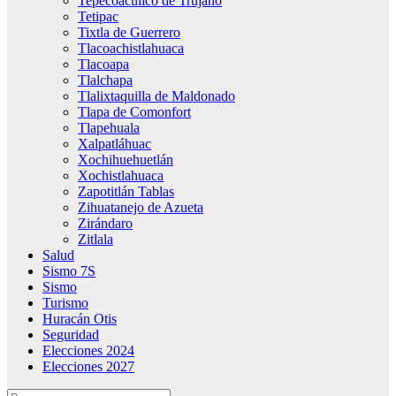
Tepecoacuilco de Trujano
Tetipac
Tixtla de Guerrero
Tlacoachistlahuaca
Tlacoapa
Tlalchapa
Tlalixtaquilla de Maldonado
Tlapa de Comonfort
Tlapehuala
Xalpatláhuac
Xochihuehuetlán
Xochistlahuaca
Zapotitlán Tablas
Zihuatanejo de Azueta
Zirándaro
Zitlala
Salud
Sismo 7S
Sismo
Turismo
Huracán Otis
Seguridad
Elecciones 2024
Elecciones 2027