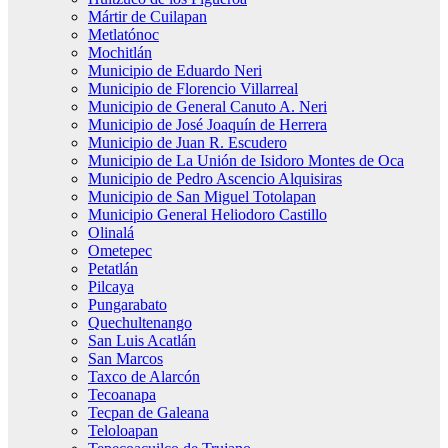
Mártir de Cuilapan
Metlatónoc
Mochitlán
Municipio de Eduardo Neri
Municipio de Florencio Villarreal
Municipio de General Canuto A. Neri
Municipio de José Joaquín de Herrera
Municipio de Juan R. Escudero
Municipio de La Unión de Isidoro Montes de Oca
Municipio de Pedro Ascencio Alquisiras
Municipio de San Miguel Totolapan
Municipio General Heliodoro Castillo
Olinalá
Ometepec
Petatlán
Pilcaya
Pungarabato
Quechultenango
San Luis Acatlán
San Marcos
Taxco de Alarcón
Tecoanapa
Tecpan de Galeana
Teloloapan