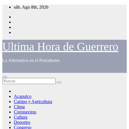
Saltar
sáb. Ago 8th, 2026
al
contenido
Ultima Hora de Guerrero
La Alternativa en el Periodismo
Acapulco
Campo y Agricultura
Clima
Coronavirus
Cultura
Deportes
Congreso