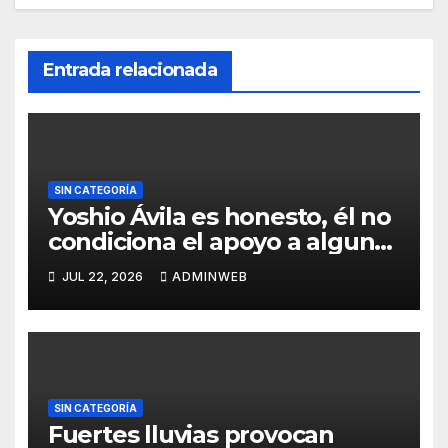
Entrada relacionada
SIN CATEGORÍA
Yoshio Ávila es honesto, él no
condiciona el apoyo a alguna
figura política por una
JUL 22, 2026
ADMINWEB
candidatura
SIN CATEGORÍA
Fuertes lluvias provocan