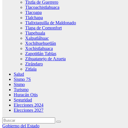
Tixtla de Guerrero
Tlacoachistlahuaca
Tlacoapa
Tlalchapa
Tlalixtaquilla de Maldonado
Tlapa de Comonfort
Tlapehuala
Xalpatláhuac
Xochihuehuetlán
Xochistlahuaca
Zapotitlán Tablas
Zihuatanejo de Azueta
Zirándaro
Zitlala
Salud
Sismo 7S
Sismo
Turismo
Huracán Otis
Seguridad
Elecciones 2024
Elecciones 2027
Gobierno del Estado