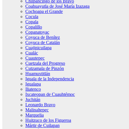
Chilpancingo de los Bravo
Coahuayutla de José María Izazaga
Cochoapa el Grande
Cocula
Copala
Copalillo
Copanatoyac
Coyuca de Benítez
Coyuca de Catalán
Cuajinicuilapa
Cualác
Cuautepec
Cuetzala del Progreso
Cutzamala de Pinzón
Huamuxtitlán
Iguala de la Independencia
Igualapa
Iliatenco
Ixcateopan de Cuauhtémoc
Juchitán
Leonardo Bravo
Malinaltepec
Marquelia
Huitzuco de los Figueroa
Mártir de Cuilapan