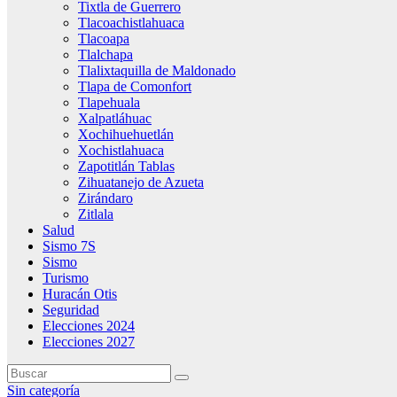
Tixtla de Guerrero
Tlacoachistlahuaca
Tlacoapa
Tlalchapa
Tlalixtaquilla de Maldonado
Tlapa de Comonfort
Tlapehuala
Xalpatláhuac
Xochihuehuetlán
Xochistlahuaca
Zapotitlán Tablas
Zihuatanejo de Azueta
Zirándaro
Zitlala
Salud
Sismo 7S
Sismo
Turismo
Huracán Otis
Seguridad
Elecciones 2024
Elecciones 2027
Sin categoría