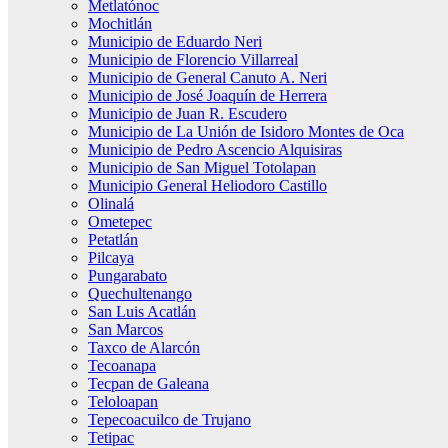
Metlatónoc
Mochitlán
Municipio de Eduardo Neri
Municipio de Florencio Villarreal
Municipio de General Canuto A. Neri
Municipio de José Joaquín de Herrera
Municipio de Juan R. Escudero
Municipio de La Unión de Isidoro Montes de Oca
Municipio de Pedro Ascencio Alquisiras
Municipio de San Miguel Totolapan
Municipio General Heliodoro Castillo
Olinalá
Ometepec
Petatlán
Pilcaya
Pungarabato
Quechultenango
San Luis Acatlán
San Marcos
Taxco de Alarcón
Tecoanapa
Tecpan de Galeana
Teloloapan
Tepecoacuilco de Trujano
Tetipac