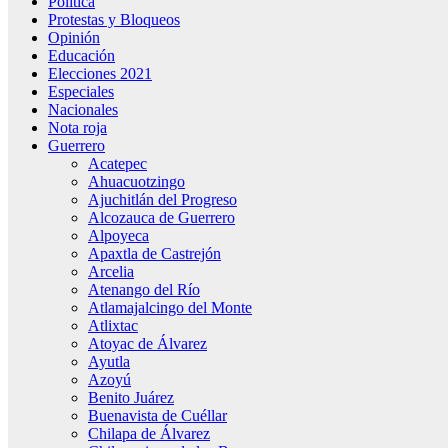
Política
Protestas y Bloqueos
Opinión
Educación
Elecciones 2021
Especiales
Nacionales
Nota roja
Guerrero
Acatepec
Ahuacuotzingo
Ajuchitlán del Progreso
Alcozauca de Guerrero
Alpoyeca
Apaxtla de Castrejón
Arcelia
Atenango del Río
Atlamajalcingo del Monte
Atlixtac
Atoyac de Álvarez
Ayutla
Azoyú
Benito Juárez
Buenavista de Cuéllar
Chilapa de Álvarez