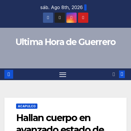
Saltar
sáb. Ago 8th, 2026
al
contenido
Ultima Hora de Guerrero
ACAPULCO
Hallan cuerpo en
avanzado estado de