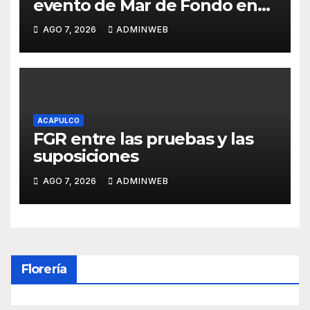
evento de Mar de Fondo en
las costas de Guerrero
AGO 7, 2026
ADMINWEB
ACAPULCO
FGR entre las pruebas y las
suposiciones
AGO 7, 2026
ADMINWEB
Florería