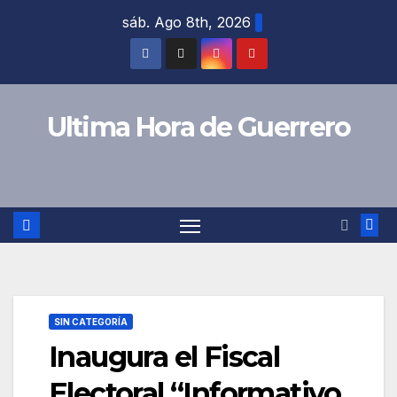
Saltar
sáb. Ago 8th, 2026
al
contenido
Ultima Hora de Guerrero
SIN CATEGORÍA
Inaugura el Fiscal
Electoral “Informativo