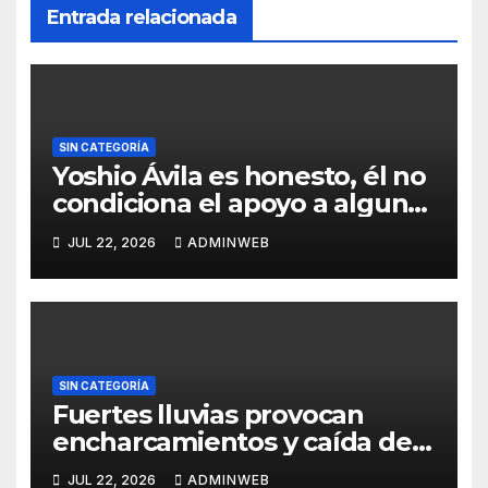
Entrada relacionada
SIN CATEGORÍA
Yoshio Ávila es honesto, él no
condiciona el apoyo a alguna
figura política por una
JUL 22, 2026
ADMINWEB
candidatura
SIN CATEGORÍA
Fuertes lluvias provocan
encharcamientos y caída de
un árbol, sin daños graves en
JUL 22, 2026
ADMINWEB