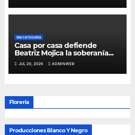
Acapulco
SIN CATEGORÍA
Casa por casa defiende
Beatriz Mojica la soberanía
nacional en Tlapa
JUL 20, 2026
ADMINWEB
Florería
Producciones Blanco Y Negro