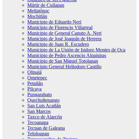
Mártir de Cuilapan
Metlatónoc
Mochitlán
Municipio de Eduardo Neri
Municipio de Florencio Villarreal
Municipio de General Canuto A. Neri
Municipio de José Joaquín de Herrera
Municipio de Juan R. Escudero
Municipio de La Unión de Isidoro Montes de Oca
Municipio de Pedro Ascencio Alquisiras
Municipio de San Miguel Totolapan
Municipio General Heliodoro Castillo
Olinalá
Ometepec
Petatlán
Pilcaya
Pungarabato
Quechultenango
San Luis Acatlán
San Marcos
Taxco de Alarcón
Tecoanapa
Tecpan de Galeana
Teloloapan