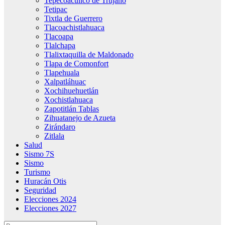
Tepecoacuilco de Trujano
Tetipac
Tixtla de Guerrero
Tlacoachistlahuaca
Tlacoapa
Tlalchapa
Tlalixtaquilla de Maldonado
Tlapa de Comonfort
Tlapehuala
Xalpatláhuac
Xochihuehuetlán
Xochistlahuaca
Zapotitlán Tablas
Zihuatanejo de Azueta
Zirándaro
Zitlala
Salud
Sismo 7S
Sismo
Turismo
Huracán Otis
Seguridad
Elecciones 2024
Elecciones 2027