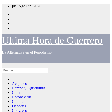
Saltar
jue. Ago 6th, 2026
al
contenido
Ultima Hora de Guerrero
La Alternativa en el Periodismo
Acapulco
Campo y Agricultura
Clima
Coronavirus
Cultura
Deportes
Congreso