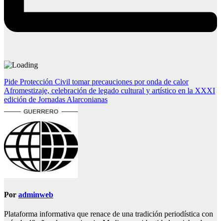
Navegación
Pide Protección Civil tomar precauciones por onda de calor
Afromestizaje, celebración de legado cultural y artístico en la XXXI
de
edición de Jornadas Alarconianas
entradas
Por
adminweb
Plataforma informativa que renace de una tradición periodística con