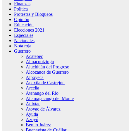
Finanzas
Política
Protestas y Bloqueos
Opinión
Educación
Elecciones 2021
Especiales
Nacionales
Nota roja
Guerrero
Acatepec
Ahuacuotzingo
Ajuchitlán del Progreso
Alcozauca de Guerrero
Alpoyeca
Apaxtla de Castrejón
Arcelia
Atenango del Río
Atlamajalcingo del Monte
Atlixtac
Atoyac de Álvarez
Ayutla
Azoyú
Benito Juárez
Buenavista de Cuéllar