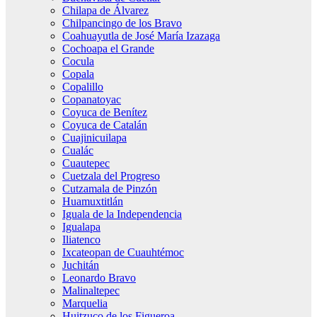
Chilapa de Álvarez
Chilpancingo de los Bravo
Coahuayutla de José María Izazaga
Cochoapa el Grande
Cocula
Copala
Copalillo
Copanatoyac
Coyuca de Benítez
Coyuca de Catalán
Cuajinicuilapa
Cualác
Cuautepec
Cuetzala del Progreso
Cutzamala de Pinzón
Huamuxtitlán
Iguala de la Independencia
Igualapa
Iliatenco
Ixcateopan de Cuauhtémoc
Juchitán
Leonardo Bravo
Malinaltepec
Marquelia
Huitzuco de los Figueroa