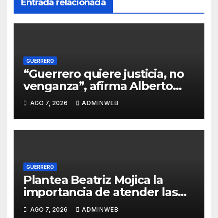
Entrada relacionada
GUERRERO
“Guerrero quiere justicia, no
venganza”, afirma Alberto
López Rosas tras detención
AGO 7, 2026
ADMINWEB
de Ángel Aguirre
GUERRERO
Plantea Beatriz Mojica la
importancia de atender las
causas para lograr la paz y el
AGO 7, 2026
ADMINWEB
desarrollo en Guerrero