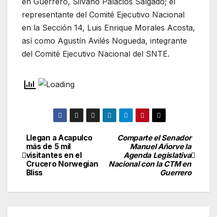
en Guerrero, Silvano Palacios Salgado; el
representante del Comité Ejecutivo Nacional
en la Sección 14, Luis Enrique Morales Acosta,
así como Agustín Avilés Nogueda, integrante
del Comité Ejecutivo Nacional del SNTE.
Llegan a Acapulco
Comparte el Senador
Navegación
más de 5 mil
Manuel Añorve la
visitantes en el
Agenda Legislativa
de
Crucero Norwegian
Nacional con la CTM en
Bliss
Guerrero
entradas