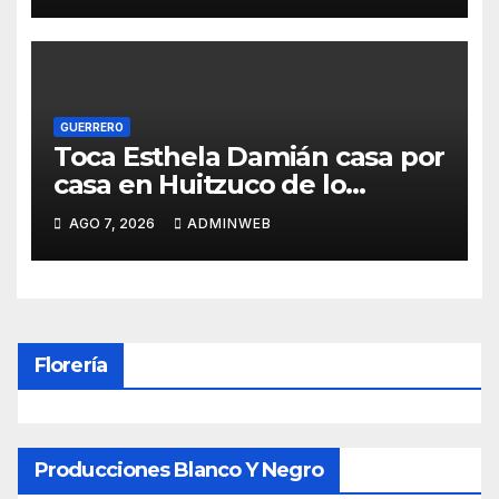
GUERRERO
Toca Esthela Damián casa por
casa en Huitzuco de lo
guegos y suma respaldo dde
AGO 7, 2026
ADMINWEB
fundadores de Morena
Florería
Producciones Blanco Y Negro