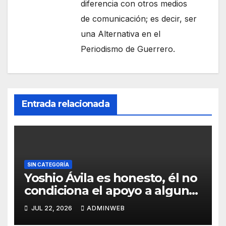
diferencia con otros medios
de comunicación; es decir, ser
una Alternativa en el
Periodismo de Guerrero.
Entrada relacionada
SIN CATEGORÍA
Yoshio Ávila es honesto, él no
condiciona el apoyo a alguna
figura política por una
JUL 22, 2026
ADMINWEB
candidatura