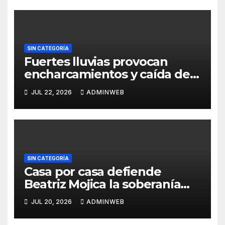
SIN CATEGORÍA
Fuertes lluvias provocan
encharcamientos y caída de
un árbol, sin daños graves en
JUL 22, 2026
ADMINWEB
Acapulco
SIN CATEGORÍA
Casa por casa defiende
Beatriz Mojica la soberanía
nacional en Tlapa
JUL 20, 2026
ADMINWEB