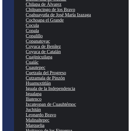
Chilapa de Álvarez
Chilpancingo de los Bravo
Coahuayutla de José María Izazaga
Cochoapa el Grande
Cocula
Copala
Copalillo
Copanatoyac
Coyuca de Benítez
Coyuca de Catalán
Cuajinicuilapa
Cualác
Cuautepec
Cuetzala del Progreso
Cutzamala de Pinzón
Huamuxtitlán
Iguala de la Independencia
Igualapa
Iliatenco
Ixcateopan de Cuauhtémoc
Juchitán
Leonardo Bravo
Malinaltepec
Marquelia
Huitzuco de los Figueroa