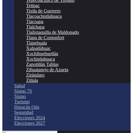
Tepecoacuilco de Trujano
Tetipac
Tixtla de Guerrero
Tlacoachistlahuaca
Tlacoapa
Tlalchapa
Tlalixtaquilla de Maldonado
Tlapa de Comonfort
Tlapehuala
Xalpatláhuac
Xochihuehuetlán
Xochistlahuaca
Zapotitlán Tablas
Zihuatanejo de Azueta
Zirándaro
Zitlala
Salud
Sismo 7S
Sismo
Turismo
Huracán Otis
Seguridad
Elecciones 2024
Elecciones 2027