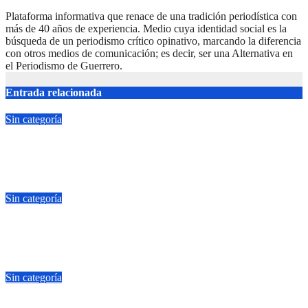
Plataforma informativa que renace de una tradición periodística con
más de 40 años de experiencia. Medio cuya identidad social es la
búsqueda de un periodismo crítico opinativo, marcando la diferencia
con otros medios de comunicación; es decir, ser una Alternativa en
el Periodismo de Guerrero.
Entrada relacionada
Sin categoría
Yoshio Ávila es honesto, él no condiciona el apoyo a alguna
figura política por una candidatura
Jul 22, 2026
adminweb
Sin categoría
Fuertes lluvias provocan encharcamientos y caída de un árbol,
sin daños graves en Acapulco
Jul 22, 2026
adminweb
Sin categoría
Casa por casa defiende Beatriz Mojica la soberanía nacional en