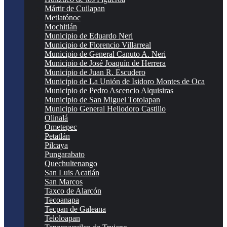
Mártir de Cuilapan
Metlatónoc
Mochitlán
Municipio de Eduardo Neri
Municipio de Florencio Villarreal
Municipio de General Canuto A. Neri
Municipio de José Joaquín de Herrera
Municipio de Juan R. Escudero
Municipio de La Unión de Isidoro Montes de Oca
Municipio de Pedro Ascencio Alquisiras
Municipio de San Miguel Totolapan
Municipio General Heliodoro Castillo
Olinalá
Ometepec
Petatlán
Pilcaya
Pungarabato
Quechultenango
San Luis Acatlán
San Marcos
Taxco de Alarcón
Tecoanapa
Tecpan de Galeana
Teloloapan