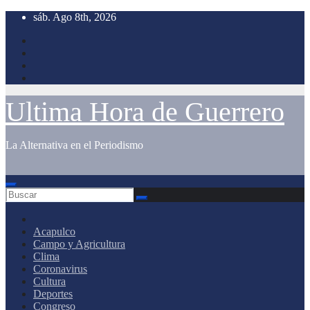
Saltar
sáb. Ago 8th, 2026
al
contenido
Ultima Hora de Guerrero
La Alternativa en el Periodismo
Acapulco
Campo y Agricultura
Clima
Coronavirus
Cultura
Deportes
Congreso