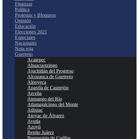
Finanzas
Política
Protestas y Bloqueos
Opinión
Educación
Elecciones 2021
Especiales
Nacionales
Nota roja
Guerrero
Acatepec
Ahuacuotzingo
Ajuchitlán del Progreso
Alcozauca de Guerrero
Alpoyeca
Apaxtla de Castrejón
Arcelia
Atenango del Río
Atlamajalcingo del Monte
Atlixtac
Atoyac de Álvarez
Ayutla
Azoyú
Benito Juárez
Buenavista de Cuéllar