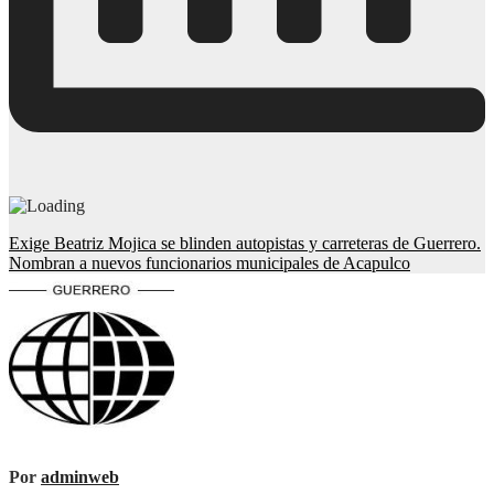
Navegación
Exige Beatriz Mojica se blinden autopistas y carreteras de Guerrero.
Nombran a nuevos funcionarios municipales de Acapulco
de
entradas
Por
adminweb