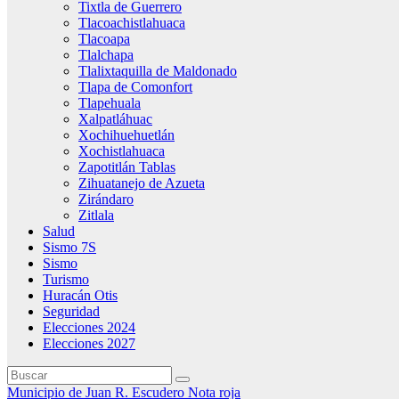
Tixtla de Guerrero
Tlacoachistlahuaca
Tlacoapa
Tlalchapa
Tlalixtaquilla de Maldonado
Tlapa de Comonfort
Tlapehuala
Xalpatláhuac
Xochihuehuetlán
Xochistlahuaca
Zapotitlán Tablas
Zihuatanejo de Azueta
Zirándaro
Zitlala
Salud
Sismo 7S
Sismo
Turismo
Huracán Otis
Seguridad
Elecciones 2024
Elecciones 2027
Municipio de Juan R. Escudero
Nota roja