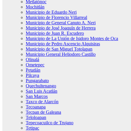
Metlatónoc
Mochitlán
Municipio de Eduardo Neri
Municipio de Florencio Villarreal
Municipio de General Canuto A. Neri
Municipio de José Joaquín de Herrera
Municipio de Juan R. Escudero
Municipio de La Unión de Isidoro Montes de Oca
Municipio de Pedro Ascencio Alquisiras
Municipio de San Miguel Totolapan
Municipio General Heliodoro Castillo
Olinalá
Ometepec
Petatlán
Pilcaya
Pungarabato
Quechultenango
San Luis Acatlán
San Marcos
Taxco de Alarcón
Tecoanapa
Tecpan de Galeana
Teloloapan
Tepecoacuilco de Trujano
Tetipac