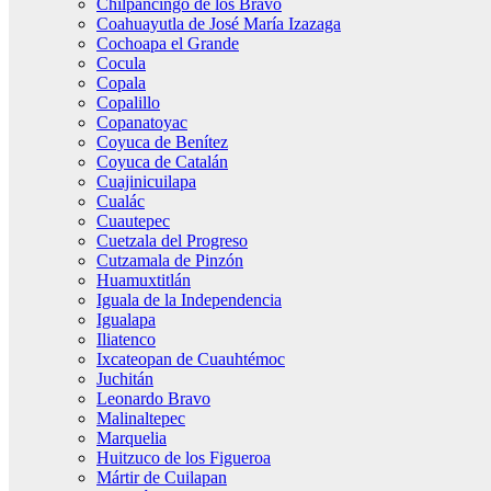
Chilpancingo de los Bravo
Coahuayutla de José María Izazaga
Cochoapa el Grande
Cocula
Copala
Copalillo
Copanatoyac
Coyuca de Benítez
Coyuca de Catalán
Cuajinicuilapa
Cualác
Cuautepec
Cuetzala del Progreso
Cutzamala de Pinzón
Huamuxtitlán
Iguala de la Independencia
Igualapa
Iliatenco
Ixcateopan de Cuauhtémoc
Juchitán
Leonardo Bravo
Malinaltepec
Marquelia
Huitzuco de los Figueroa
Mártir de Cuilapan