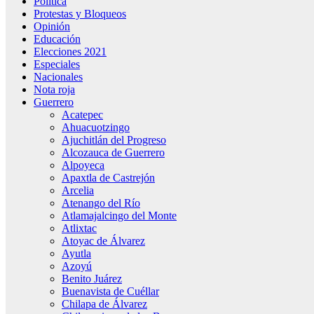
Política
Protestas y Bloqueos
Opinión
Educación
Elecciones 2021
Especiales
Nacionales
Nota roja
Guerrero
Acatepec
Ahuacuotzingo
Ajuchitlán del Progreso
Alcozauca de Guerrero
Alpoyeca
Apaxtla de Castrejón
Arcelia
Atenango del Río
Atlamajalcingo del Monte
Atlixtac
Atoyac de Álvarez
Ayutla
Azoyú
Benito Juárez
Buenavista de Cuéllar
Chilapa de Álvarez