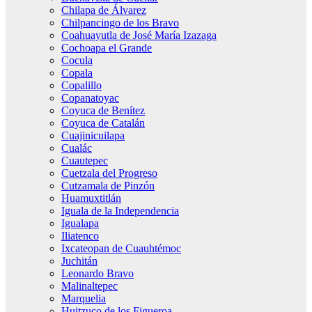
Chilapa de Álvarez
Chilpancingo de los Bravo
Coahuayutla de José María Izazaga
Cochoapa el Grande
Cocula
Copala
Copalillo
Copanatoyac
Coyuca de Benítez
Coyuca de Catalán
Cuajinicuilapa
Cualác
Cuautepec
Cuetzala del Progreso
Cutzamala de Pinzón
Huamuxtitlán
Iguala de la Independencia
Igualapa
Iliatenco
Ixcateopan de Cuauhtémoc
Juchitán
Leonardo Bravo
Malinaltepec
Marquelia
Huitzuco de los Figueroa