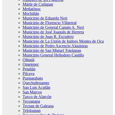
Mártir de Cuilapan
Metlatónoc
Mochitlán
Municipio de Eduardo Neri
Municipio de Florencio Villarreal
Municipio de General Canuto A. Neri
Municipio de José Joaquín de Herrera
Municipio de Juan R. Escudero
Municipio de La Unión de Isidoro Montes de Oca
Municipio de Pedro Ascencio Alquisiras
Municipio de San Miguel Totolapan
Municipio General Heliodoro Castillo
Olinalá
Ometepec
Petatlán
Pilcaya
Pungarabato
Quechultenango
San Luis Acatlán
San Marcos
Taxco de Alarcón
Tecoanapa
Tecpan de Galeana
Teloloapan