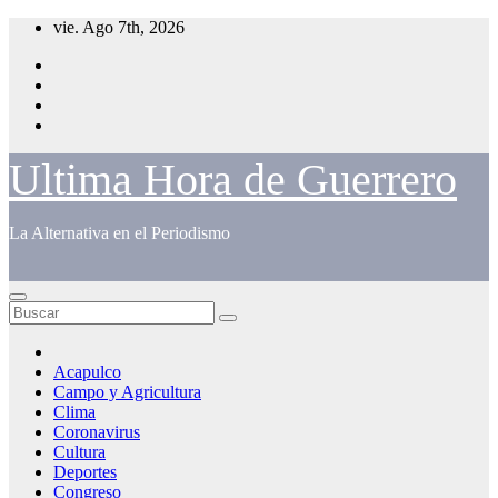
Saltar
vie. Ago 7th, 2026
al
contenido
Ultima Hora de Guerrero
La Alternativa en el Periodismo
Acapulco
Campo y Agricultura
Clima
Coronavirus
Cultura
Deportes
Congreso