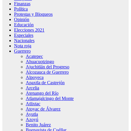
Finanzas
Política
Protestas y Bloqueos
Opinión
Educación
Elecciones 2021
Especiales
Nacionales
Nota roja
Guerrero
Acatepec
Ahuacuotzingo
Ajuchitlán del Progreso
Alcozauca de Guerrero
Alpoyeca
Apaxtla de Castrejón
Arcelia
Atenango del Río
Atlamajalcingo del Monte
Atlixtac
Atoyac de Álvarez
Ayutla
Azoyú
Benito Juárez
Buenavista de Cuéllar