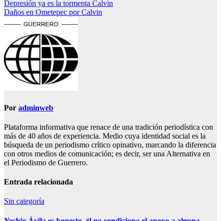
Navegación
Depresión ya es la tormenta Calvin
Daños en Ometepec por Calvin
de
entradas
Por
adminweb
Plataforma informativa que renace de una tradición periodística con
más de 40 años de experiencia. Medio cuya identidad social es la
búsqueda de un periodismo crítico opinativo, marcando la diferencia
con otros medios de comunicación; es decir, ser una Alternativa en
el Periodismo de Guerrero.
Entrada relacionada
Sin categoría
Yoshio Ávila es honesto, él no condiciona el apoyo a alguna