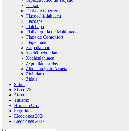
Tepecoacuilco de Trujano
Tetipac
Tixtla de Guerrero
Tlacoachistlahuaca
Tlacoapa
Tlalchapa
Tlalixtaquilla de Maldonado
Tlapa de Comonfort
Tlapehuala
Xalpatláhuac
Xochihuehuetlán
Xochistlahuaca
Zapotitlán Tablas
Zihuatanejo de Azueta
Zirándaro
Zitlala
Salud
Sismo 7S
Sismo
Turismo
Huracán Otis
Seguridad
Elecciones 2024
Elecciones 2027