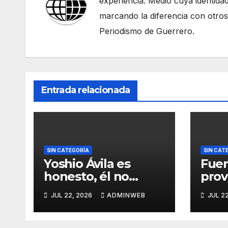
experiencia. Medio cuya identidad
marcando la diferencia con otros
Periodismo de Guerrero.
Entrada relacionada
SIN CATEGORÍA
SIN CAT
Yoshio Ávila es
Fuer
honesto, él no
pro
condiciona el apoyo
ench
JUL 22, 2026
ADMINWEB
JUL 2
a alguna figura
caíd
política por una
sin 
candidatura
Aca