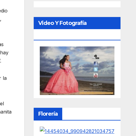
edio
,
Video Y Fotografía
Porfesional
as
 hay
.
 la
el
anita
Florería