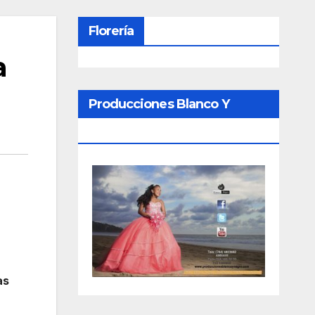
Florería
a
Producciones Blanco Y
Negro
as