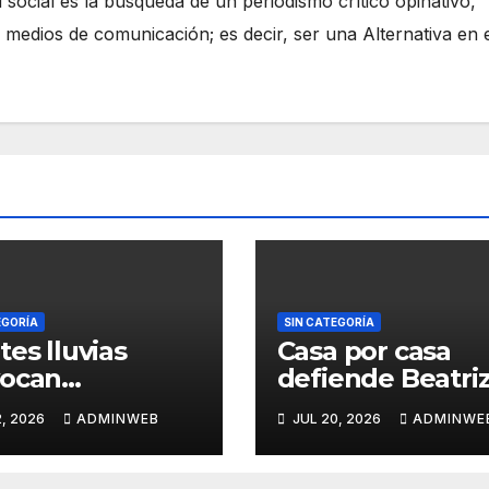
 social es la búsqueda de un periodismo crítico opinativo,
 medios de comunicación; es decir, ser una Alternativa en 
EGORÍA
SIN CATEGORÍA
tes lluvias
Casa por casa
vocan
defiende Beatri
arcamientos y
Mojica la sobera
2, 2026
ADMINWEB
JUL 20, 2026
ADMINWE
a de un árbol,
nacional en Tla
daños graves en
pulco