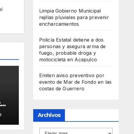
el
Limpia Gobierno Municipal
rejillas pluviales para prevenir
encharcamientos
Policía Estatal detiene a dos
personas y asegura arma de
fuego, probable droga y
motocicleta en Acapulco
Emiten aviso preventivo por
evento de Mar de Fondo en las
costas de Guerrero
z
nía
Archivos
B
pa
Archivos