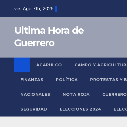
Saltar
vie. Ago 7th, 2026
al
contenido
Ultima Hora de
Guerrero
ACAPULCO
CAMPO Y AGRICULTUR
FINANZAS
POLÍTICA
PROTESTAS Y 
NACIONALES
NOTA ROJA
GUERRER
SEGURIDAD
ELECCIONES 2024
ELEC