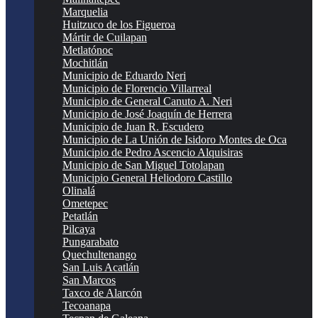
Marquelia
Huitzuco de los Figueroa
Mártir de Cuilapan
Metlatónoc
Mochitlán
Municipio de Eduardo Neri
Municipio de Florencio Villarreal
Municipio de General Canuto A. Neri
Municipio de José Joaquín de Herrera
Municipio de Juan R. Escudero
Municipio de La Unión de Isidoro Montes de Oca
Municipio de Pedro Ascencio Alquisiras
Municipio de San Miguel Totolapan
Municipio General Heliodoro Castillo
Olinalá
Ometepec
Petatlán
Pilcaya
Pungarabato
Quechultenango
San Luis Acatlán
San Marcos
Taxco de Alarcón
Tecoanapa