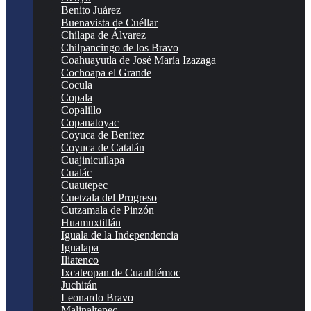
Benito Juárez
Buenavista de Cuéllar
Chilapa de Álvarez
Chilpancingo de los Bravo
Coahuayutla de José María Izazaga
Cochoapa el Grande
Cocula
Copala
Copalillo
Copanatoyac
Coyuca de Benítez
Coyuca de Catalán
Cuajinicuilapa
Cualác
Cuautepec
Cuetzala del Progreso
Cutzamala de Pinzón
Huamuxtitlán
Iguala de la Independencia
Igualapa
Iliatenco
Ixcateopan de Cuauhtémoc
Juchitán
Leonardo Bravo
Malinaltepec