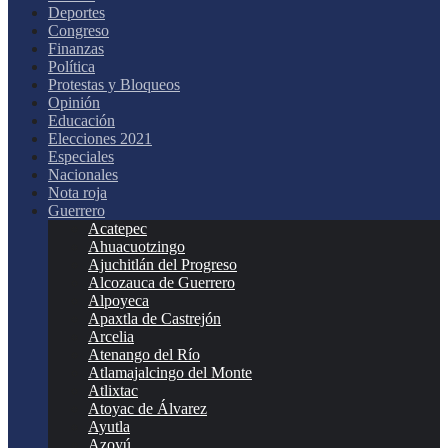
Deportes
Congreso
Finanzas
Política
Protestas y Bloqueos
Opinión
Educación
Elecciones 2021
Especiales
Nacionales
Nota roja
Guerrero
Acatepec
Ahuacuotzingo
Ajuchitlán del Progreso
Alcozauca de Guerrero
Alpoyeca
Apaxtla de Castrejón
Arcelia
Atenango del Río
Atlamajalcingo del Monte
Atlixtac
Atoyac de Álvarez
Ayutla
Azoyú