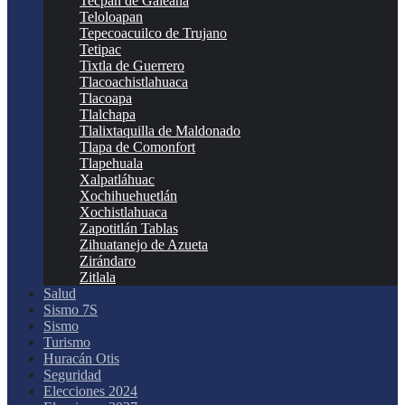
Tecpan de Galeana
Teloloapan
Tepecoacuilco de Trujano
Tetipac
Tixtla de Guerrero
Tlacoachistlahuaca
Tlacoapa
Tlalchapa
Tlalixtaquilla de Maldonado
Tlapa de Comonfort
Tlapehuala
Xalpatláhuac
Xochihuehuetlán
Xochistlahuaca
Zapotitlán Tablas
Zihuatanejo de Azueta
Zirándaro
Zitlala
Salud
Sismo 7S
Sismo
Turismo
Huracán Otis
Seguridad
Elecciones 2024