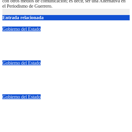
con otros medios de comunicación; es decir, ser una Alternativa en
el Periodismo de Guerrero.
Entrada relacionada
Gobierno del Estado
Supervisa SGIRPCGRO y CNPC condiciones de refugios
temporales para la actual temporada de lluvias
Ago 6, 2026
adminweb
Gobierno del Estado
Evelyn Salgado invita a disfrutar de la Semana Cultural por el
natalicio de Vicente Guerrero en Tixtla
Ago 6, 2026
adminweb
Gobierno del Estado
Capacitan a más de 600 autoridades comunitarias para
fortalecer la construcción de 128 caminos artesanales en
Guerrero
Ago 6, 2026
adminweb