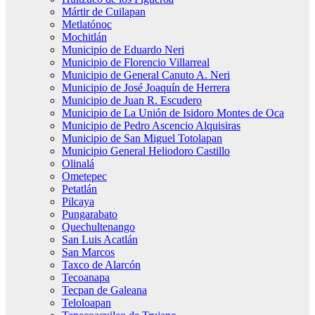
Mártir de Cuilapan
Metlatónoc
Mochitlán
Municipio de Eduardo Neri
Municipio de Florencio Villarreal
Municipio de General Canuto A. Neri
Municipio de José Joaquín de Herrera
Municipio de Juan R. Escudero
Municipio de La Unión de Isidoro Montes de Oca
Municipio de Pedro Ascencio Alquisiras
Municipio de San Miguel Totolapan
Municipio General Heliodoro Castillo
Olinalá
Ometepec
Petatlán
Pilcaya
Pungarabato
Quechultenango
San Luis Acatlán
San Marcos
Taxco de Alarcón
Tecoanapa
Tecpan de Galeana
Teloloapan