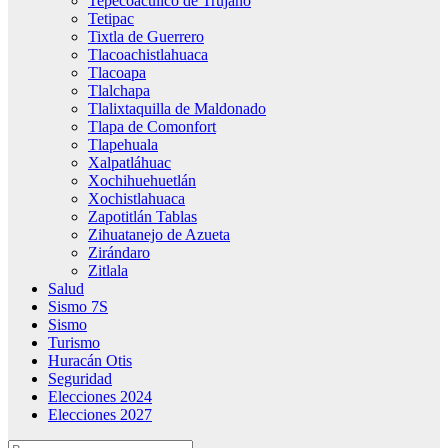
Tepecoacuilco de Trujano
Tetipac
Tixtla de Guerrero
Tlacoachistlahuaca
Tlacoapa
Tlalchapa
Tlalixtaquilla de Maldonado
Tlapa de Comonfort
Tlapehuala
Xalpatláhuac
Xochihuehuetlán
Xochistlahuaca
Zapotitlán Tablas
Zihuatanejo de Azueta
Zirándaro
Zitlala
Salud
Sismo 7S
Sismo
Turismo
Huracán Otis
Seguridad
Elecciones 2024
Elecciones 2027