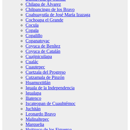
Chilapa de Álvarez
Chilpancingo de los Bravo
Coahuayutla de José María Izazaga
Cochoapa el Grande
Cocula
Copala
Copalillo
Copanatoyac
Coyuca de Benítez
Coyuca de Catalán
Cuajinicuilapa
Cualác
Cuautepec
Cuetzala del Progreso
Cutzamala de Pinzón
Huamuxtitlán
Iguala de la Independencia
Igualapa
Iliatenco
Ixcateopan de Cuauhtémoc
Juchitán
Leonardo Bravo
Malinaltepec
Marquelia
Huitzuco de los Figueroa