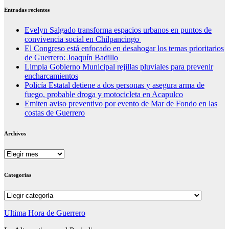
Entradas recientes
Evelyn Salgado transforma espacios urbanos en puntos de
convivencia social en Chilpancingo
El Congreso está enfocado en desahogar los temas prioritarios
de Guerrero: Joaquín Badillo
Limpia Gobierno Municipal rejillas pluviales para prevenir
encharcamientos
Policía Estatal detiene a dos personas y asegura arma de
fuego, probable droga y motocicleta en Acapulco
Emiten aviso preventivo por evento de Mar de Fondo en las
costas de Guerrero
Archivos
Archivos
Categorías
Categorías
Ultima Hora de Guerrero