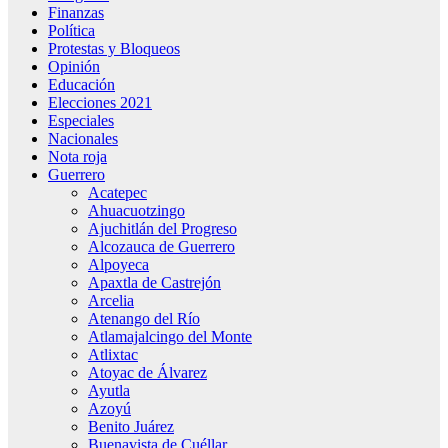
Finanzas
Política
Protestas y Bloqueos
Opinión
Educación
Elecciones 2021
Especiales
Nacionales
Nota roja
Guerrero
Acatepec
Ahuacuotzingo
Ajuchitlán del Progreso
Alcozauca de Guerrero
Alpoyeca
Apaxtla de Castrejón
Arcelia
Atenango del Río
Atlamajalcingo del Monte
Atlixtac
Atoyac de Álvarez
Ayutla
Azoyú
Benito Juárez
Buenavista de Cuéllar