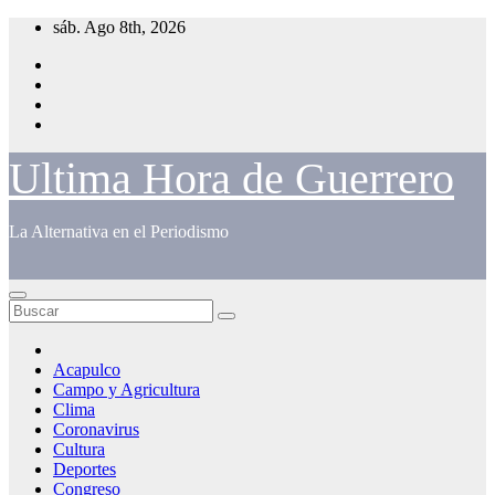
Saltar
sáb. Ago 8th, 2026
al
contenido
Ultima Hora de Guerrero
La Alternativa en el Periodismo
Acapulco
Campo y Agricultura
Clima
Coronavirus
Cultura
Deportes
Congreso