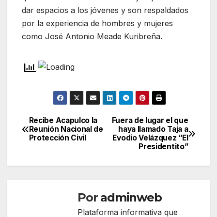
dar espacios a los jóvenes y son respaldados
por la experiencia de hombres y mujeres
como José Antonio Meade Kuribreña.
Recibe Acapulco la
Fuera de lugar el que
Navegación
Reunión Nacional de
haya llamado Taja a
Protección Civil
Evodio Velázquez “El
de
Presidentito”
entradas
Por
adminweb
Plataforma informativa que