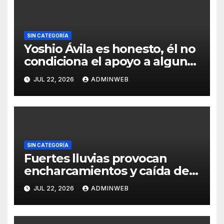
SIN CATEGORÍA
Yoshio Ávila es honesto, él no
condiciona el apoyo a alguna
figura política por una
JUL 22, 2026
ADMINWEB
candidatura
SIN CATEGORÍA
Fuertes lluvias provocan
encharcamientos y caída de
un árbol, sin daños graves en
JUL 22, 2026
ADMINWEB
Acapulco