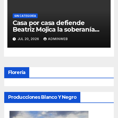
SIN CATEGORÍA
Casa por casa defiende
Beatriz Mojica la soberanía
nacional en Tlapa
JUL 20, 2026
ADMINWEB
Florería
Producciones Blanco Y Negro