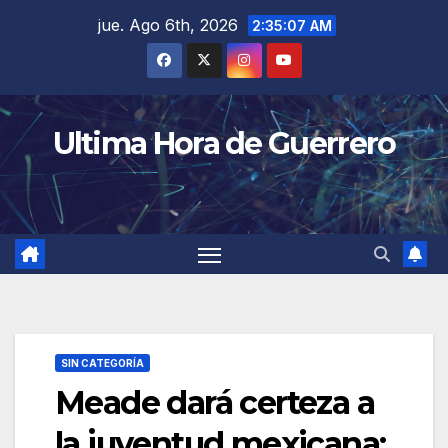
Saltar
jue. Ago 6th, 2026
2:35:07 AM
al
contenido
Ultima Hora de Guerrero
SIN CATEGORÍA
Meade dará certeza a
la juventud mexicana: